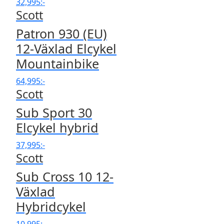
32,995
:-
Scott
Patron 930 (EU)
12-Växlad Elcykel
Mountainbike
64,995
:-
Scott
Sub Sport 30
Elcykel hybrid
37,995
:-
Scott
Sub Cross 10 12-
Växlad
Hybridcykel