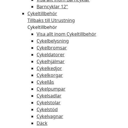
Barncyklar 12"
Cykeltillbehör
Tillbaks till Utrustning
Cykeltillbehör
Visa allt inom Cykeltillbehör
Cykelbelysning
Cykelbromsar
Cykeldatorer
Cykelhjälmar
Cykelkedjor
Cykelkorgar
Cykellås
Cykelpumpar
Cykelsadlar
Cykelstolar
Cykelstöd
Cykelvagnar
Däck