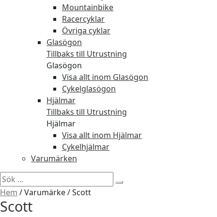
Mountainbike
Racercyklar
Övriga cyklar
Glasögon
Tillbaks till Utrustning
Glasögon
Visa allt inom Glasögon
Cykelglasögon
Hjälmar
Tillbaks till Utrustning
Hjälmar
Visa allt inom Hjälmar
Cykelhjälmar
Varumärken
Sök
efter:
Hem
/
Varumärke
/
Scott
Scott