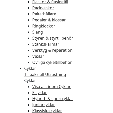
Flaskor & flaskställ
Packväskor
Pakethållare
Pedaler & klossar
Ringklockor
Slang
Styren & styrtillbehör
Stänkskärmar
Verktyg & reparation
Växlar
Övriga cykeltillbehör
Cyklar
Tillbaks till Utrustning
Cyklar
Visa allt inom Cyklar
Elcyklar
Hybrid- & sportcyklar
Juniorcyklar
Klassiska cyklar