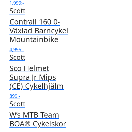
1,999
:-
Scott
Contrail 160 0-
Växlad Barncykel
Mountainbike
4,995
:-
Scott
Sco Helmet
Supra Jr Mips
(CE) Cykelhjälm
899
:-
Scott
W’s MTB Team
BOA® Cykelskor