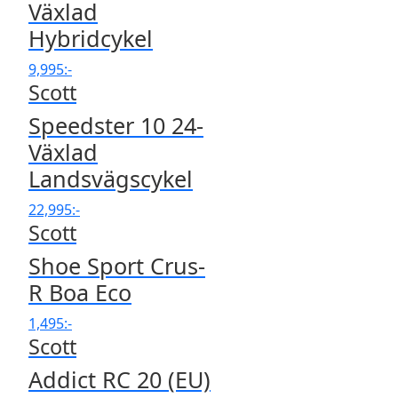
Växlad
Hybridcykel
9,995
:-
Scott
Speedster 10 24-
Växlad
Landsvägscykel
22,995
:-
Scott
Shoe Sport Crus-
R Boa Eco
1,495
:-
Scott
Addict RC 20 (EU)