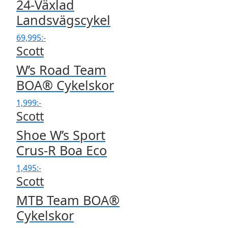
24-Växlad
Landsvägscykel
69,995
:-
Scott
W’s Road Team
BOA® Cykelskor
1,999
:-
Scott
Shoe W’s Sport
Crus-R Boa Eco
1,495
:-
Scott
MTB Team BOA®
Cykelskor