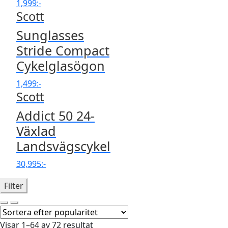
1,999
:-
Scott
Sunglasses
Stride Compact
Cykelglasögon
1,499
:-
Scott
Addict 50 24-
Växlad
Landsvägscykel
30,995
:-
Filter
Visar 1–64 av 72 resultat