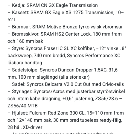
– Kedja: SRAM CN GX Eagle Transmission
– Kassett: SRAM GX Eagle XS 1275 Transmission, 10–
52T
– Bromsar: SRAM Motive Bronze fyrkolvs skivbromsar
– Bromsskivor: SRAM HS2 Center Lock, 180 mm fram
och 160 mm bak
– Styre: Syncros Fraser iC SL XC kolfiber, −12° vinkel, 8°
backsweep, 740 mm bredd, Syncros Performance XC
låsbara handtag
– Sadelstolpe: Syncros Duncan Dropper 1.5XC, 31,6
mm, 100 mm slaglängd (alla storlekar)
– Sadel: Syncros Belcarra V2.0 Cut Out med CrMo-rails
– Styrlager: Syncros/Acros med justerbar styrrörsvinkel
och intern kabeldragning, ±0,6° justering, ZS56/28.6 –
ZS56/40 MTB
– Hjulset: Fulcrum Red Zone 300 CL, 15×110 mm fram
och 12×148 mm bak, 30 mm bred tubeless ready-fälg,
28 hål, XD-driver