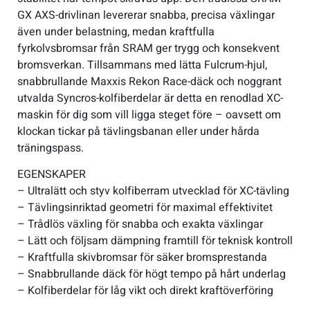
GX AXS-drivlinan levererar snabba, precisa växlingar
även under belastning, medan kraftfulla
fyrkolvsbromsar från SRAM ger trygg och konsekvent
bromsverkan. Tillsammans med lätta Fulcrum-hjul,
snabbrullande Maxxis Rekon Race-däck och noggrant
utvalda Syncros-kolfiberdelar är detta en renodlad XC-
maskin för dig som vill ligga steget före – oavsett om
klockan tickar på tävlingsbanan eller under hårda
träningspass.
EGENSKAPER
– Ultralätt och styv kolfiberram utvecklad för XC-tävling
– Tävlingsinriktad geometri för maximal effektivitet
– Trådlös växling för snabba och exakta växlingar
– Lätt och följsam dämpning framtill för teknisk kontroll
– Kraftfulla skivbromsar för säker bromsprestanda
– Snabbrullande däck för högt tempo på hårt underlag
– Kolfiberdelar för låg vikt och direkt kraftöverföring