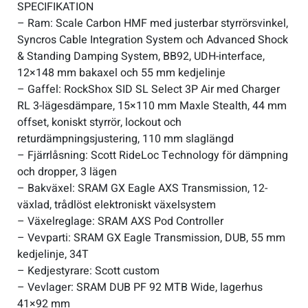
SPECIFIKATION
– Ram: Scale Carbon HMF med justerbar styrrörsvinkel,
Syncros Cable Integration System och Advanced Shock
& Standing Damping System, BB92, UDH-interface,
12×148 mm bakaxel och 55 mm kedjelinje
– Gaffel: RockShox SID SL Select 3P Air med Charger
RL 3-lägesdämpare, 15×110 mm Maxle Stealth, 44 mm
offset, koniskt styrrör, lockout och
returdämpningsjustering, 110 mm slaglängd
– Fjärrlåsning: Scott RideLoc Technology för dämpning
och dropper, 3 lägen
– Bakväxel: SRAM GX Eagle AXS Transmission, 12-
växlad, trådlöst elektroniskt växelsystem
– Växelreglage: SRAM AXS Pod Controller
– Vevparti: SRAM GX Eagle Transmission, DUB, 55 mm
kedjelinje, 34T
– Kedjestyrare: Scott custom
– Vevlager: SRAM DUB PF 92 MTB Wide, lagerhus
41×92 mm