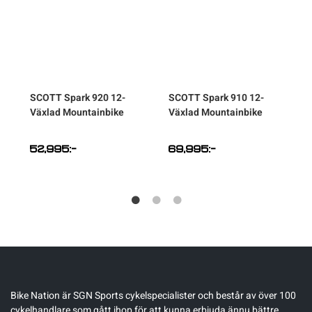
SCOTT
Spark 920 12-
SCOTT
Spark 910 12-
Växlad Mountainbike
Växlad Mountainbike
52,995
:-
69,995
:-
Bike Nation
är SGN Sports cykelspecialister och består av över 100
cykelhandlare som gått ihop för att kunna erbjuda ännu bättre