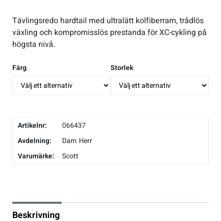
Flaskor & flaskställ
Tävlingsredo hardtail med ultralätt kolfiberram, trådlös
växling och kompromisslös prestanda för XC-cykling på
högsta nivå.
Packväskor
Färg
Storlek
Pakethållare
Pedaler & klossar
Artikelnr:
066437
Ringklockor
Avdelning:
Dam
Herr
Varumärke:
Scott
Slang
Styren & styrtillbehör
Beskrivning
Stänkskärmar