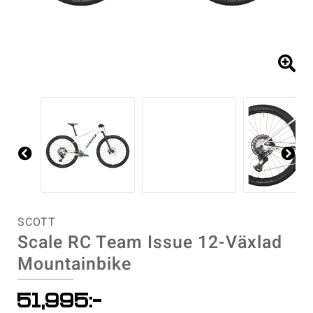
Racercyklar
Cykelkorgar
Racercyklar
Övriga cyklar
Cykellås
Övriga cyklar
Cykelpumpar
Cykelsadlar
Pre
Ne
Cykelstolar
vio
xt
us
Cykelstöd
SCOTT
Scale RC Team Issue 12-Växlad
Cykelvagnar
Mountainbike
Däck
51,995
:-