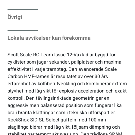
Verktyg & reparation
Övrigt
Växlar
Lokala avvikelser kan förekomma
Övriga cykeltillbehör
Scott Scale RC Team Issue 12-Växlad är byggd för
cyklister som jagar sekunder, pallplatser och maximal
effektivitet i varje tramptag. Den avancerade Scale
Carbon HMF-ramen är resultatet av över 30 års
erfarenhet av kolfiberutveckling och kombinerar extrem
styvhet med låg vikt för explosiv acceleration och exakt
kontroll. Den tävlingsinriktade geometrin ger en
aggressiv men balanserad position som fungerar lika
bra i branta klättringar som i tekniska utförspartier.
RockShox SID SL Select-gaffeln med 100 mm
slaglängd bidrar med låg vikt, följsam dämpning och
stabilitet när tempot skruvas upp. Den trådlösa SRAM