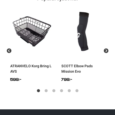
ATRANVELO
Korg Bring L
SCOTT
Elbow Pads
C
AVS
Mission Evo
E
599
:-
799
:-
2