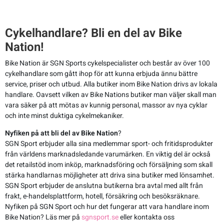
Racercyklar
Cykelkorgar
Racercyklar
Cykelhandlare? Bli en del av Bike
Övriga cyklar
Cykellås
Övriga cyklar
Nation!
Bike Nation är SGN Sports cykelspecialister och består av över 100
Cykelpumpar
cykelhandlare som gått ihop för att kunna erbjuda ännu bättre
service, priser och utbud. Alla butiker inom Bike Nation drivs av lokala
handlare. Oavsett vilken av Bike Nations butiker man väljer skall man
Cykelsadlar
vara säker på att mötas av kunnig personal, massor av nya cyklar
och inte minst duktiga cykelmekaniker.
Cykelstolar
Nyfiken på att bli del av Bike Nation
?
SGN Sport erbjuder alla sina medlemmar sport- och fritidsprodukter
Cykelstöd
från världens marknadsledande varumärken. En viktig del är också
det retailstöd inom inköp, marknadsföring och försäljning som skall
stärka handlarnas möjligheter att driva sina butiker med lönsamhet.
Cykelvagnar
SGN Sport erbjuder de anslutna butikerna bra avtal med allt från
frakt, e-handelsplattform, hotell, försäkring och besöksräknare.
Nyfiken på SGN Sport och hur det fungerar att vara handlare inom
Däck
Bike Nation? Läs mer på
sgnsport.se
eller kontakta oss