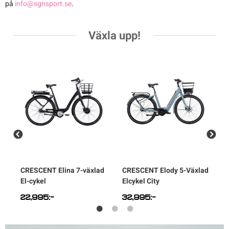
på
info@sgnsport.se
.
Flaskor & flaskställ
Växla upp!
Packväskor
Pakethållare
Pedaler & klossar
Ringklockor
Slang
CRESCENT
Elina 7-växlad
CRESCENT
Elody 5-Växlad
C
El-cykel
Elcykel City
V
Styren & styrtillbehör
22,995
:-
32,995
:-
3
Stänkskärmar