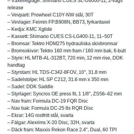
– Växelreglage: Shimano CUES SL-U6000-11, 2-vägs
release
– Vevparti: Prowheel C10Y-NW stål, 30T
– Vevlager: Feimin FP.B908N, BB73, fyrkantaxel
– Kedja: KMC Xglide
– Kassett: Shimano CUES CS-LG400-11, 11–50T
– Bromsar: Tektro HDM275 hydrauliska skivbromsar
– Bromsskivor: Tektro 160 mm fram / 160 mm bak, 6-bult
– Styre: HL MTB-AL-312BT, 720 mm, 12 mm rise, DDK
handtag
– Styrstam: HL TDS-C342-8FOV, 10°, 31.8 mm
– Sadelstolpe: HL SP C212, 31.6 mm x 350 mm
– Sadel: DDK Saddle
– Styrlager: Syncros OE press fit, 1 1/8″, ZS56–62 mm
– Nav fram: Formula DC-19 FQR Disc
– Nav bak: Formula DC-25 8s RQR Disc
– Ekrar: 14G rostfritt stål, svarta
– Fälgar: Alexrims X-20 Disc, 32H, svarta
– Däck fram: Maxxis Rekon Race 2.4″, Dual, 60 TPI