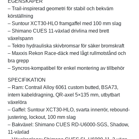
EGENSKAPER
– Trail-inspirerad geometri för stabil och bekväm
körställning
– Suntour XCT30-HLO framgaffel med 100 mm slag
– Shimano CUES 11-växlad drivlina med brett
växelspann
– Tektro hydrauliska skivbromsar för säker bromskraft
– Maxxis Rekon Race-däck med lågt rullmotstånd och
bra grepp
– Syncros-kompatibel för enkel montering av tillbehör
SPECIFIKATION
– Ram: Contrail Alloy 6061 custom butted, BSA73,
intern kabeldragning, QR-axel 5×135 mm, utbytbart
växelöra
– Gaffel: Suntour XCT30-HLO, svarta innerrör, rebound-
justering, lockout, 100 mm slag
– Bakväxel: Shimano CUES RD-U6000-SGS, Shadow,
11-växlad