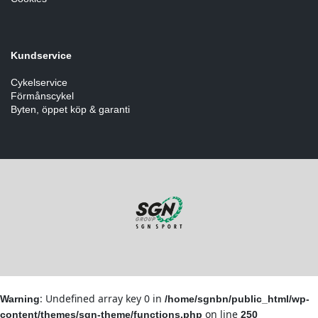
Kundservice
Cykelservice
Förmånscykel
Byten, öppet köp & garanti
: Undefined array key 0 in
Warning
/home/sgnbn/public_html/wp-
on line
content/themes/sgn-theme/functions.php
250