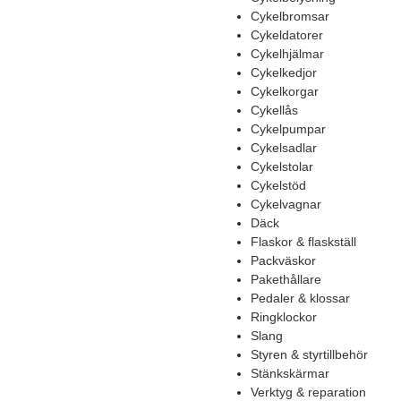
Cykelbromsar
Cykeldatorer
Cykelhjälmar
Cykelkedjor
Cykelkorgar
Cykellås
Cykelpumpar
Cykelsadlar
Cykelstolar
Cykelstöd
Cykelvagnar
Däck
Flaskor & flaskställ
Packväskor
Pakethållare
Pedaler & klossar
Ringklockor
Slang
Styren & styrtillbehör
Stänkskärmar
Verktyg & reparation