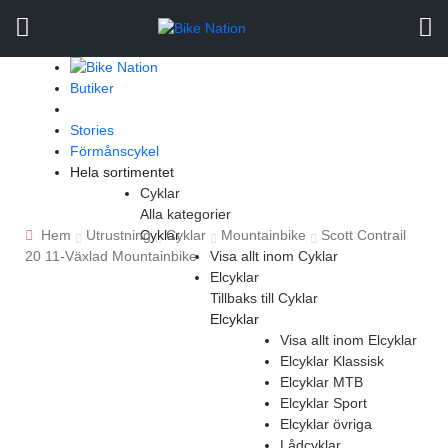
Butiker
Stories
Förmånscykel
Hela sortimentet
Cyklar
Sök
Alla kategorier
efter:
Hem
Utrustning
Cyklar
Cyklar
Mountainbike
Scott Contrail
20 11-Växlad Mountainbike
Visa allt inom Cyklar
Elcyklar
Tillbaks till Cyklar
Elcyklar
Visa allt inom Elcyklar
Elcyklar Klassisk
Elcyklar MTB
Elcyklar Sport
Elcyklar övriga
Lådcyklar