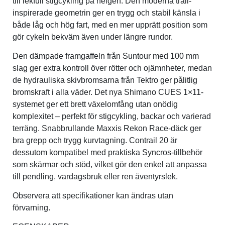
till lekfull stigcykling på helgen. Den moderna trail-
inspirerade geometrin ger en trygg och stabil känsla i
både låg och hög fart, med en mer upprätt position som
gör cykeln bekväm även under längre rundor.
Den dämpade framgaffeln från Suntour med 100 mm
slag ger extra kontroll över rötter och ojämnheter, medan
de hydrauliska skivbromsarna från Tektro ger pålitlig
bromskraft i alla väder. Det nya Shimano CUES 1×11-
systemet ger ett brett växelomfång utan onödig
komplexitet – perfekt för stigcykling, backar och varierad
terräng. Snabbrullande Maxxis Rekon Race-däck ger
bra grepp och trygg kurvtagning. Contrail 20 är
dessutom kompatibel med praktiska Syncros-tillbehör
som skärmar och stöd, vilket gör den enkel att anpassa
till pendling, vardagsbruk eller ren äventyrslek.
Observera att specifikationer kan ändras utan
förvarning.