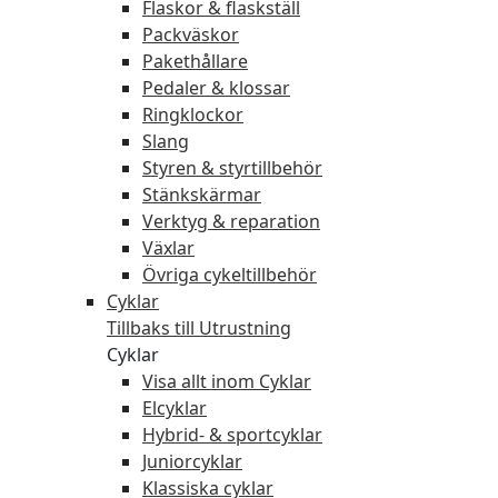
Flaskor & flaskställ
Packväskor
Pakethållare
Pedaler & klossar
Ringklockor
Slang
Styren & styrtillbehör
Stänkskärmar
Verktyg & reparation
Växlar
Övriga cykeltillbehör
Cyklar
Tillbaks till Utrustning
Cyklar
Visa allt inom Cyklar
Elcyklar
Hybrid- & sportcyklar
Juniorcyklar
Klassiska cyklar