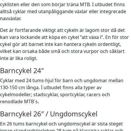
cyklisten eller den som börjar träna MTB. I utbudet finns
alltså cyklar med utanpåliggande växlar eller integrerade
navväxlar.
Det är fortfarande viktigt att cykeln är lagom stor då det
kan vara lockande att köpa en cykel ”att växa i”. En för stor
cykel gör att barnet inte kan hantera cykeln ordentligt,
vilket kan orsaka både små och stora vurpor och såklart
inte är lika roligt.
Barncykel 24″
Cyklar med 24 tums-hjul för barn och ungdomar mellan
130-150 cm långa. I utbudet finns alla typer av
cykelmodeller; stadscyklar, sportcyklar, racers och
renodlade MTB´s.
Barncykel 26″ / Ungdomscykel
En 26 tums barncykel och ungdomscykel är sista steget
innan standardstorleken 28 tum på klassiska cyklar och