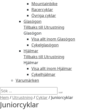
Mountainbike
Racercyklar
Övriga cyklar
Glasögon
Tillbaks till Utrustning
Glasögon
Visa allt inom Glasögon
Cykelglasögon
Hjälmar
Tillbaks till Utrustning
Hjälmar
Visa allt inom Hjälmar
Cykelhjälmar
Varumärken
Sök
efter:
Hem
/
Utrustning
/
Cyklar
/
Juniorcyklar
Juniorcyklar