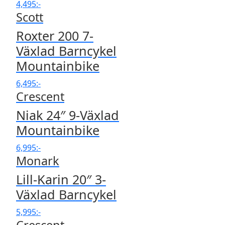
4,495
:-
Scott
Roxter 200 7-
Växlad Barncykel
Mountainbike
6,495
:-
Crescent
Niak 24″ 9-Växlad
Mountainbike
6,995
:-
Monark
Lill-Karin 20″ 3-
Växlad Barncykel
5,995
:-