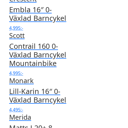
Embla 16″ 0-
Växlad Barncykel
4,995
:-
Scott
Contrail 160 0-
Växlad Barncykel
Mountainbike
4,995
:-
Monark
Lill-Karin 16″ 0-
Växlad Barncykel
4,495
:-
Merida
Matts J.20+ 8-