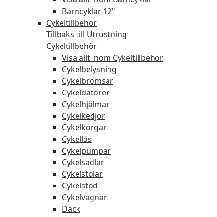
Barncyklar 12"
Cykeltillbehör
Tillbaks till Utrustning
Cykeltillbehör
Visa allt inom Cykeltillbehör
Cykelbelysning
Cykelbromsar
Cykeldatorer
Cykelhjälmar
Cykelkedjor
Cykelkorgar
Cykellås
Cykelpumpar
Cykelsadlar
Cykelstolar
Cykelstöd
Cykelvagnar
Däck