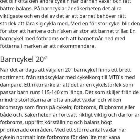
det blir ofta den andra cykeln när barnen växer och fått
bättre balans. På barncyklar är säkerheten det allra
viktigaste och en del av det är att barnet behöver rätt
storlek att lära sig cykla med. Med en för stor cykel blir den
för stor att hantera och risken är stor att barnet trillar. En
barncykel med fotbroms och att barnet når ned med
fötterna i marken är att rekommendera.
Barncykel 20″
När det är dags att välja en 20” barncykel finns ett brett
sortiment, från stadscyklar med cykelkorg till MTB´s med
dämpare. Ett riktmärke är att det är en cykelstorlek som
passar barn runt 115-140 cm långa. Det som skiljer från de
mindre storlekarna är ofta antalet växlar och vilken
bromstyp som finns på cykeln; fotbroms, fälgbroms eller
både och. Säkerheten är fortsatt riktigt viktig och därför är
fotbroms, upprätt körställning och balans högt
prioriterade områden. Med ett större antal växlar har
cykeln normalt inte fotbroms för den lite mer vana