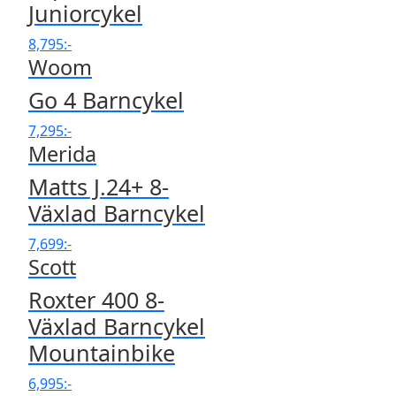
Juniorcykel
8,795
:-
Woom
Go 4 Barncykel
7,295
:-
Merida
Matts J.24+ 8-
Växlad Barncykel
7,699
:-
Scott
Roxter 400 8-
Växlad Barncykel
Mountainbike
6,995
:-