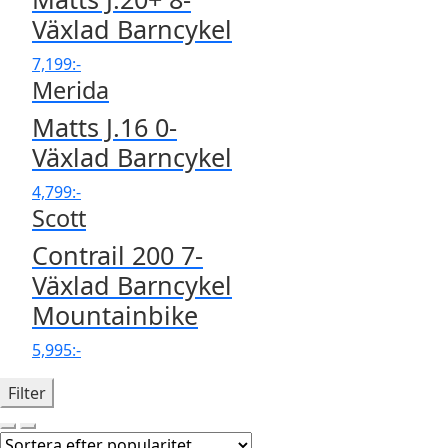
Växlad Barncykel
7,199
:-
Merida
Matts J.16 0-
Växlad Barncykel
4,799
:-
Scott
Contrail 200 7-
Växlad Barncykel
Mountainbike
5,995
:-
Filter