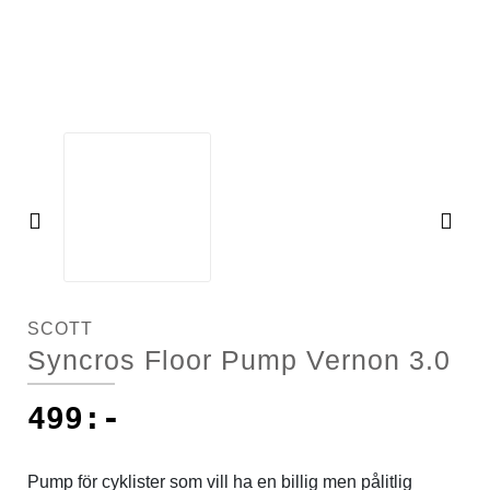
Racercyklar
Cykelkorgar
Racercyklar
Övriga cyklar
Cykellås
Övriga cyklar
Cykelpumpar
Cykelsadlar
Pre
Ne
vio
xt
Cykelstolar
us
SCOTT
Cykelstöd
Syncros Floor Pump Vernon 3.0
Cykelvagnar
499
:-
Däck
Pump för cyklister som vill ha en billig men pålitlig