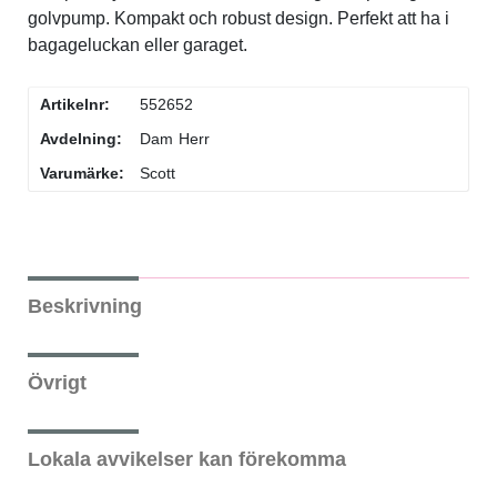
golvpump. Kompakt och robust design. Perfekt att ha i
Flaskor & flaskställ
bagageluckan eller garaget.
Packväskor
Artikelnr:
552652
Avdelning:
Dam
Herr
Pakethållare
Varumärke:
Scott
Pedaler & klossar
Ringklockor
Beskrivning
Slang
Övrigt
Styren & styrtillbehör
Lokala avvikelser kan förekomma
Stänkskärmar