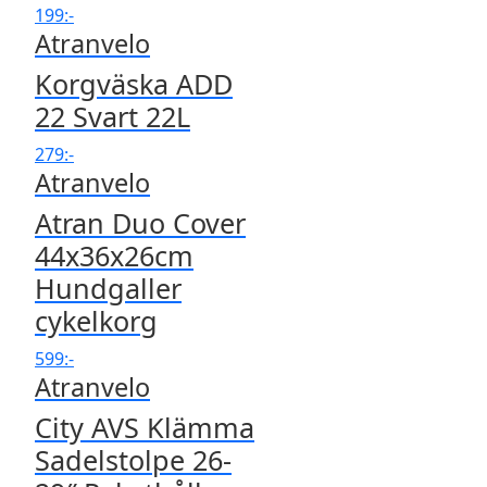
199
:-
Atranvelo
Korgväska ADD
22 Svart 22L
279
:-
Atranvelo
Atran Duo Cover
44x36x26cm
Hundgaller
cykelkorg
599
:-
Atranvelo
City AVS Klämma
Sadelstolpe 26-