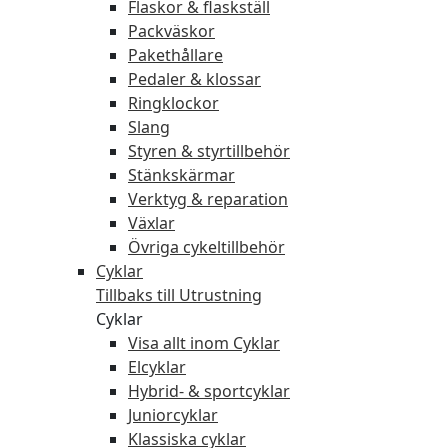
Flaskor & flaskställ
Packväskor
Pakethållare
Pedaler & klossar
Ringklockor
Slang
Styren & styrtillbehör
Stänkskärmar
Verktyg & reparation
Växlar
Övriga cykeltillbehör
Cyklar
Tillbaks till Utrustning
Cyklar
Visa allt inom Cyklar
Elcyklar
Hybrid- & sportcyklar
Juniorcyklar
Klassiska cyklar