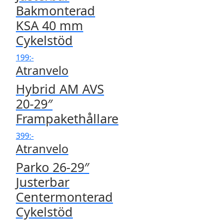
Bakmonterad
KSA 40 mm
Cykelstöd
199
:-
Atranvelo
Hybrid AM AVS
20-29″
Frampakethållare
399
:-
Atranvelo
Parko 26-29″
Justerbar
Centermonterad
Cykelstöd