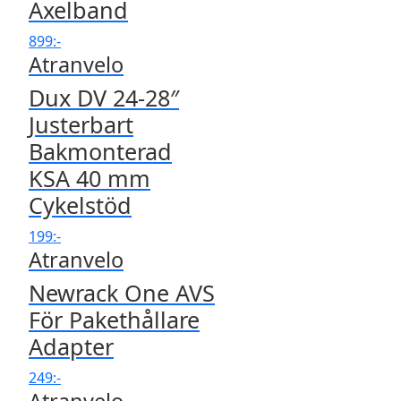
Axelband
899
:-
Atranvelo
Dux DV 24-28″
Justerbart
Bakmonterad
KSA 40 mm
Cykelstöd
199
:-
Atranvelo
Newrack One AVS
För Pakethållare
Adapter
249
:-