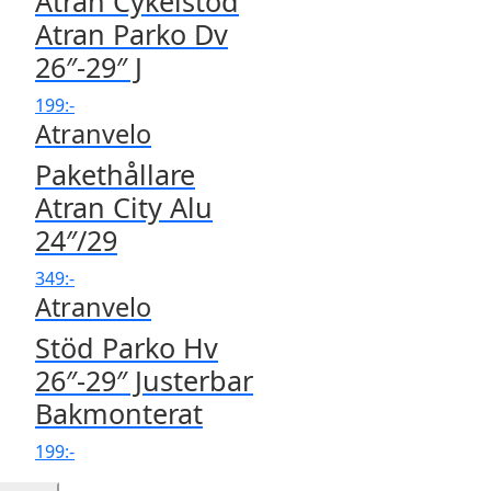
Atran Cykelstöd
Atran Parko Dv
26″-29″ J
199
:-
Atranvelo
Pakethållare
Atran City Alu
24″/29
349
:-
Atranvelo
Stöd Parko Hv
26″-29″ Justerbar
Bakmonterat
199
:-