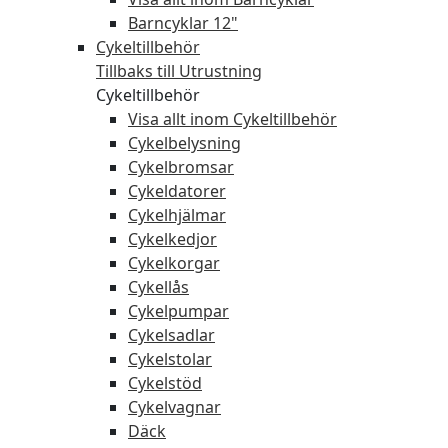
Barncyklar 12"
Cykeltillbehör
Tillbaks till Utrustning
Cykeltillbehör
Visa allt inom Cykeltillbehör
Cykelbelysning
Cykelbromsar
Cykeldatorer
Cykelhjälmar
Cykelkedjor
Cykelkorgar
Cykellås
Cykelpumpar
Cykelsadlar
Cykelstolar
Cykelstöd
Cykelvagnar
Däck