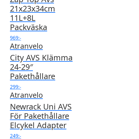
21x23x34cm
11L+8L
Packväska
969
:-
Atranvelo
City AVS Klämma
24-29″
Pakethållare
299
:-
Atranvelo
Newrack Uni AVS
För Pakethållare
Elcykel Adapter
249
:-