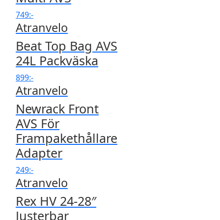
749
:-
Atranvelo
Beat Top Bag AVS
24L Packväska
899
:-
Atranvelo
Newrack Front
AVS För
Frampakethållare
Adapter
249
:-
Atranvelo
Rex HV 24-28″
Justerbar