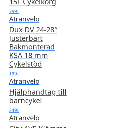
15L Cykelkorg
799
:-
Atranvelo
Dux DV 24-28″
Justerbart
Bakmonterad
KSA 18 mm
Cykelstöd
199
:-
Atranvelo
Hjälphandtag till
barncykel
249
:-
Atranvelo