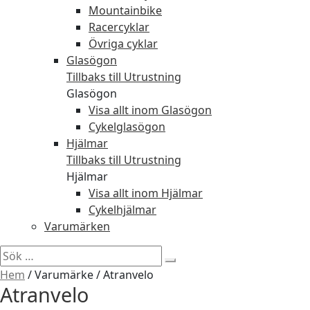
Mountainbike
Racercyklar
Övriga cyklar
Glasögon
Tillbaks till Utrustning
Glasögon
Visa allt inom Glasögon
Cykelglasögon
Hjälmar
Tillbaks till Utrustning
Hjälmar
Visa allt inom Hjälmar
Cykelhjälmar
Varumärken
Sök
efter:
Hem
/
Varumärke
/
Atranvelo
Atranvelo