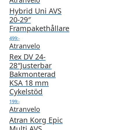
Atranvelo
Hybrid Uni AVS
20-29″
Frampakethållare
499
:-
Atranvelo
Rex DV 24-
28″Justerbar
Bakmonterad
KSA 18 mm
Cykelstöd
199
:-
Atranvelo
Atran Korg Epic
Multi AVS