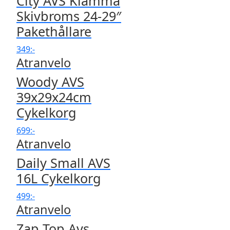
City AVS Klämma
Skivbroms 24-29″
Pakethållare
349
:-
Atranvelo
Woody AVS
39x29x24cm
Cykelkorg
699
:-
Atranvelo
Daily Small AVS
16L Cykelkorg
499
:-
Atranvelo
Zap Top Avs