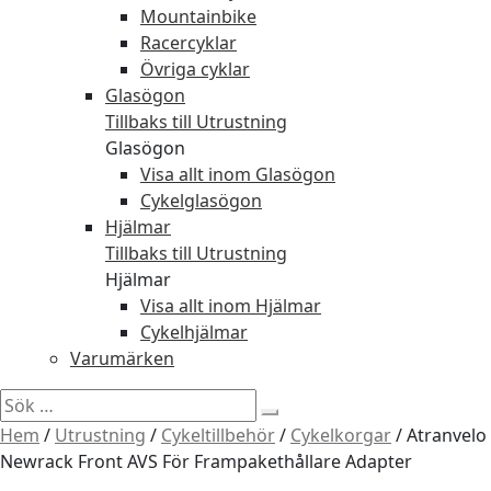
Mountainbike
Racercyklar
Övriga cyklar
Glasögon
Tillbaks till Utrustning
Glasögon
Visa allt inom Glasögon
Cykelglasögon
Hjälmar
Tillbaks till Utrustning
Hjälmar
Visa allt inom Hjälmar
Cykelhjälmar
Varumärken
Sök
efter:
Hem
/
Utrustning
/
Cykeltillbehör
/
Cykelkorgar
/
Atranvelo
Newrack Front AVS För Frampakethållare Adapter