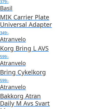
379
:-
Basil
MIK Carrier Plate
Universal Adapter
349
:-
Atranvelo
Korg Bring L AVS
599
:-
Atranvelo
Bring Cykelkorg
599
:-
Atranvelo
Bakkorg Atran
Daily M Avs Svart