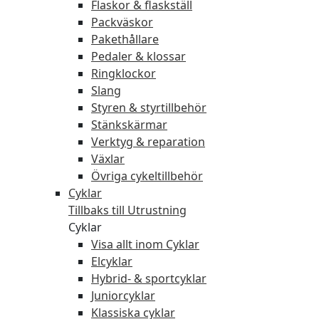
Flaskor & flaskställ
Packväskor
Pakethållare
Pedaler & klossar
Ringklockor
Slang
Styren & styrtillbehör
Stänkskärmar
Verktyg & reparation
Växlar
Övriga cykeltillbehör
Cyklar
Tillbaks till Utrustning
Cyklar
Visa allt inom Cyklar
Elcyklar
Hybrid- & sportcyklar
Juniorcyklar
Klassiska cyklar