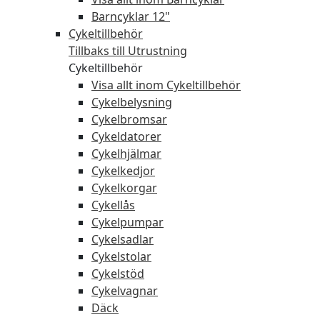
Barncyklar 12"
Cykeltillbehör
Tillbaks till Utrustning
Cykeltillbehör
Visa allt inom Cykeltillbehör
Cykelbelysning
Cykelbromsar
Cykeldatorer
Cykelhjälmar
Cykelkedjor
Cykelkorgar
Cykellås
Cykelpumpar
Cykelsadlar
Cykelstolar
Cykelstöd
Cykelvagnar
Däck