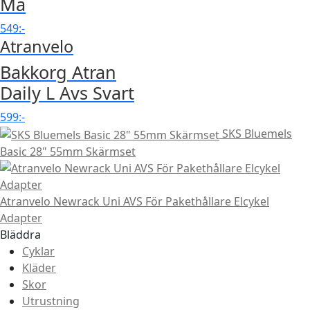
Ma
549
:-
Atranvelo
Bakkorg Atran
Daily L Avs Svart
599
:-
SKS Bluemels
Basic 28" 55mm Skärmset
Atranvelo Newrack Uni AVS För Pakethållare Elcykel
Adapter
Bläddra
Cyklar
Kläder
Skor
Utrustning