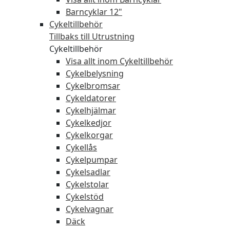
Barncyklar 12"
Cykeltillbehör
Tillbaks till Utrustning
Cykeltillbehör
Visa allt inom Cykeltillbehör
Cykelbelysning
Cykelbromsar
Cykeldatorer
Cykelhjälmar
Cykelkedjor
Cykelkorgar
Cykellås
Cykelpumpar
Cykelsadlar
Cykelstolar
Cykelstöd
Cykelvagnar
Däck