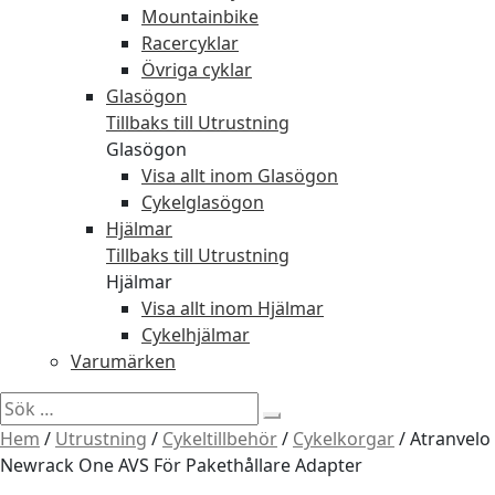
Mountainbike
Racercyklar
Övriga cyklar
Glasögon
Tillbaks till Utrustning
Glasögon
Visa allt inom Glasögon
Cykelglasögon
Hjälmar
Tillbaks till Utrustning
Hjälmar
Visa allt inom Hjälmar
Cykelhjälmar
Varumärken
Sök
efter:
Hem
/
Utrustning
/
Cykeltillbehör
/
Cykelkorgar
/
Atranvelo
Newrack One AVS För Pakethållare Adapter