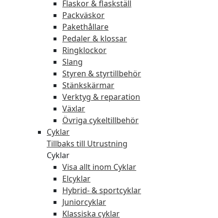
Flaskor & flaskställ
Packväskor
Pakethållare
Pedaler & klossar
Ringklockor
Slang
Styren & styrtillbehör
Stänkskärmar
Verktyg & reparation
Växlar
Övriga cykeltillbehör
Cyklar
Tillbaks till Utrustning
Cyklar
Visa allt inom Cyklar
Elcyklar
Hybrid- & sportcyklar
Juniorcyklar
Klassiska cyklar