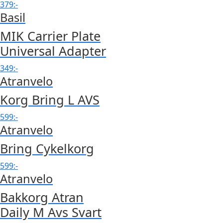
379
:-
Basil
MIK Carrier Plate
Universal Adapter
349
:-
Atranvelo
Korg Bring L AVS
599
:-
Atranvelo
Bring Cykelkorg
599
:-
Atranvelo
Bakkorg Atran
Daily M Avs Svart