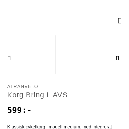
Racercyklar
Cykelkorgar
Racercyklar
Övriga cyklar
Cykellås
Övriga cyklar
Cykelpumpar
Cykelsadlar
Pre
Ne
vio
xt
Cykelstolar
us
ATRANVELO
Cykelstöd
Korg Bring L AVS
Cykelvagnar
599
:-
Däck
Klassisk cykelkorg i modell medium, med integrerat