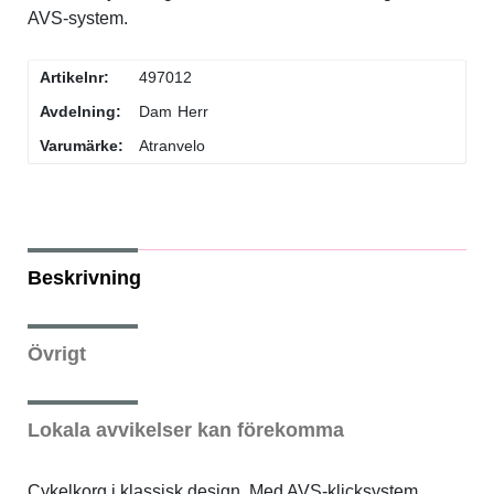
AVS-system.
Flaskor & flaskställ
Artikelnr:
497012
Packväskor
Avdelning:
Dam
Herr
Varumärke:
Atranvelo
Pakethållare
Pedaler & klossar
Beskrivning
Ringklockor
Övrigt
Slang
Styren & styrtillbehör
Lokala avvikelser kan förekomma
Stänkskärmar
Cykelkorg i klassisk design. Med AVS-klicksystem