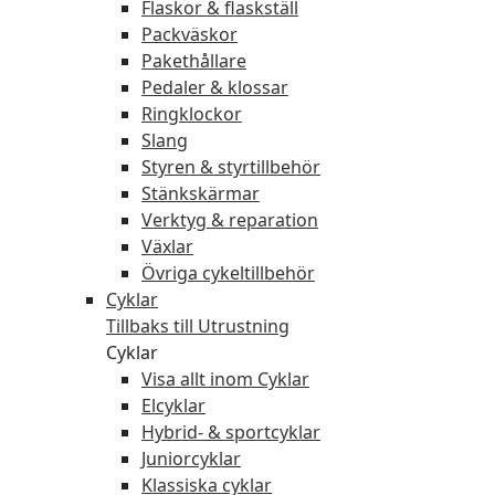
Flaskor & flaskställ
Packväskor
Pakethållare
Pedaler & klossar
Ringklockor
Slang
Styren & styrtillbehör
Stänkskärmar
Verktyg & reparation
Växlar
Övriga cykeltillbehör
Cyklar
Tillbaks till Utrustning
Cyklar
Visa allt inom Cyklar
Elcyklar
Hybrid- & sportcyklar
Juniorcyklar
Klassiska cyklar