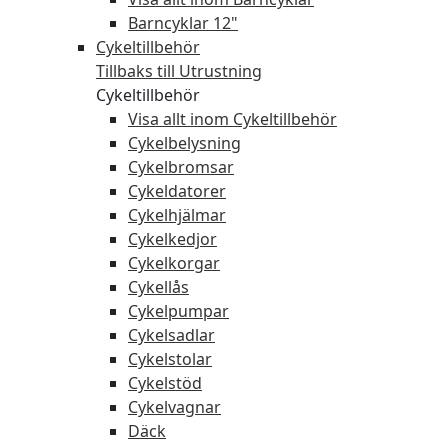
Barncyklar 12"
Cykeltillbehör
Tillbaks till Utrustning
Cykeltillbehör
Visa allt inom Cykeltillbehör
Cykelbelysning
Cykelbromsar
Cykeldatorer
Cykelhjälmar
Cykelkedjor
Cykelkorgar
Cykellås
Cykelpumpar
Cykelsadlar
Cykelstolar
Cykelstöd
Cykelvagnar
Däck