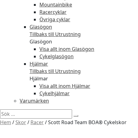
Mountainbike
Racercyklar
Övriga cyklar
Glasögon
Tillbaks till Utrustning
Glasögon
Visa allt inom Glasögon
Cykelglasögon
Hjälmar
Tillbaks till Utrustning
Hjälmar
Visa allt inom Hjälmar
Cykelhjälmar
Varumärken
Sök
efter:
Hem
/
Skor
/
Racer
/
Scott Road Team BOA® Cykelskor