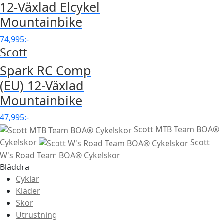
12-Växlad Elcykel
Mountainbike
74,995
:-
Scott
Spark RC Comp
(EU) 12-Växlad
Mountainbike
47,995
:-
Scott MTB Team BOA®
Cykelskor
Scott
W's Road Team BOA® Cykelskor
Bläddra
Cyklar
Kläder
Skor
Utrustning