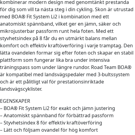
kombinerar modern design med genomtänkt prestanda
för dig som vill ta nästa steg i din cykling. Skon är utrustad
med BOA® Fit System Li2 i kombination med ett
anatomiskt spännband, vilket ger en jämn, säker och
mikrojusterbar passform runt hela foten. Med ett
styvhetsindex på 8 får du en utmärkt balans mellan
komfort och effektiv kraftöverföring i varje tramptag. Den
lätta ovandelen formar sig efter foten och skapar en stabil
plattform som fungerar lika bra under intensiva
träningspass som under längre rundor. Road Team BOA®
är kompatibel med landsvägspedaler med 3-bultssystem
och är ett pålitligt val för prestationsinriktade
landsvägscyklister.
EGENSKAPER
– BOA® Fit System Li2 för exakt och jämn justering
– Anatomiskt spännband för förbättrad passform
– Styvhetsindex 8 för effektiv kraftöverföring
– Lätt och följsam ovandel för hög komfort