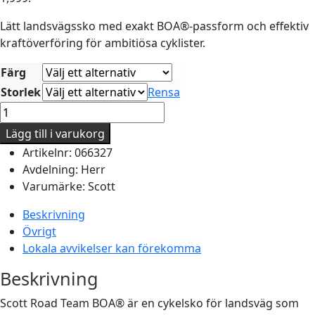
Lätt landsvägssko med exakt BOA®-passform och effektiv
kraftöverföring för ambitiösa cyklister.
Färg
Storlek
Rensa
Scott
Road
Lägg till i varukorg
Team
Artikelnr:
066327
BOA®
Avdelning:
Herr
Cykelskor
Varumärke:
Scott
mängd
Beskrivning
Övrigt
Lokala avvikelser kan förekomma
Beskrivning
Scott Road Team BOA® är en cykelsko för landsväg som