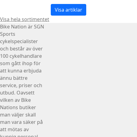
Visa artiklar
Visa hela sortimentet
Bike Nation
är SGN
Sports
cykelspecialister
och består av över
100 cykelhandlare
som gått ihop för
att kunna erbjuda
ännu bättre
service, priser och
utbud. Oavsett
vilken av Bike
Nations butiker
man väljer skall
man vara säker på
att mötas av
kunnig personal,