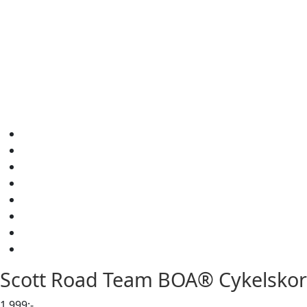
Scott
Road Team BOA® Cykelskor
1,999
:-