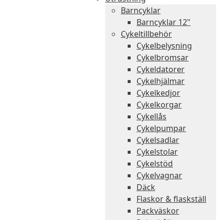
Barncyklar
Barncyklar 12"
Cykeltillbehör
Cykelbelysning
Cykelbromsar
Cykeldatorer
Cykelhjälmar
Cykelkedjor
Cykelkorgar
Cykellås
Cykelpumpar
Cykelsadlar
Cykelstolar
Cykelstöd
Cykelvagnar
Däck
Flaskor & flaskställ
Packväskor