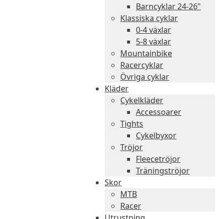
Barncyklar 24-26"
Klassiska cyklar
0-4 växlar
5-8 växlar
Mountainbike
Racercyklar
Övriga cyklar
Kläder
Cykelkläder
Accessoarer
Tights
Cykelbyxor
Tröjor
Fleecetröjor
Träningströjor
Skor
MTB
Racer
Utrustning