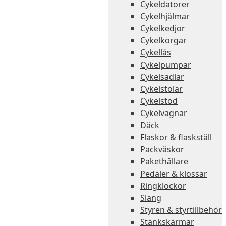
Cykeldatorer
Cykelhjälmar
Cykelkedjor
Cykelkorgar
Cykellås
Cykelpumpar
Cykelsadlar
Cykelstolar
Cykelstöd
Cykelvagnar
Däck
Flaskor & flaskställ
Packväskor
Pakethållare
Pedaler & klossar
Ringklockor
Slang
Styren & styrtillbehör
Stänkskärmar