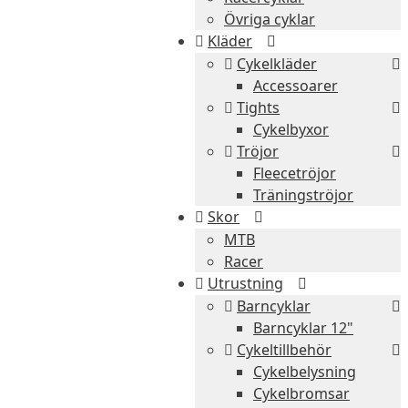
Övriga cyklar
Kläder
Cykelkläder
Accessoarer
Tights
Cykelbyxor
Tröjor
Fleecetröjor
Träningströjor
Skor
MTB
Racer
Utrustning
Barncyklar
Barncyklar 12"
Cykeltillbehör
Cykelbelysning
Cykelbromsar