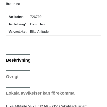
året runt.
Flaskor & flaskställ
Artikelnr:
726799
Packväskor
Avdelning:
Dam
Herr
Varumärke:
Bike Attitude
Pakethållare
Pedaler & klossar
Beskrivning
Ringklockor
Övrigt
Slang
Styren & styrtillbehör
Lokala avvikelser kan förekomma
Stänkskärmar
Bike Attitude 28×1 1/2 (40-635) Cykeldäck är ett