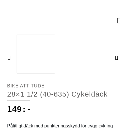
Racercyklar
Cykelkorgar
Racercyklar
Övriga cyklar
Cykellås
Övriga cyklar
Cykelpumpar
Cykelsadlar
Pre
Ne
vio
xt
Cykelstolar
us
BIKE ATTITUDE
Cykelstöd
28×1 1/2 (40-635) Cykeldäck
Cykelvagnar
149
:-
Däck
Pålitligt däck med punkteringsskydd för trygg cykling