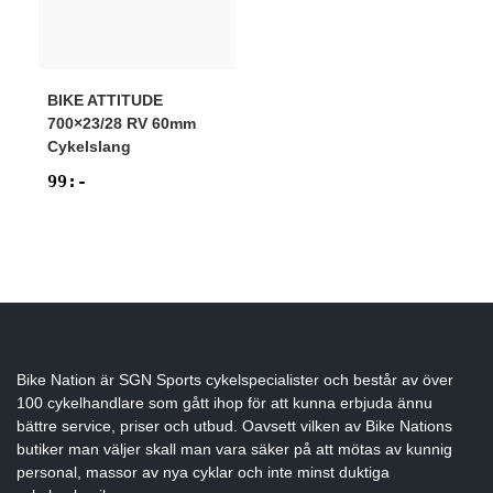
BIKE ATTITUDE
700×23/28 RV 60mm
Cykelslang
99
:-
Bike Nation
är SGN Sports cykelspecialister och består av över
100 cykelhandlare som gått ihop för att kunna erbjuda ännu
bättre service, priser och utbud. Oavsett vilken av Bike Nations
butiker man väljer skall man vara säker på att mötas av kunnig
personal, massor av nya cyklar och inte minst duktiga