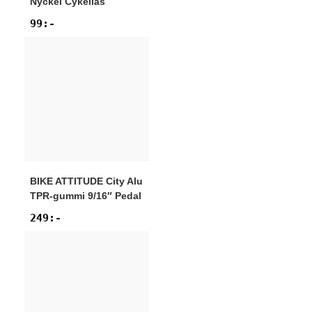
Nyckel Cykellås
99
:-
BIKE ATTITUDE
City Alu
TPR-gummi 9/16″ Pedal
249
:-