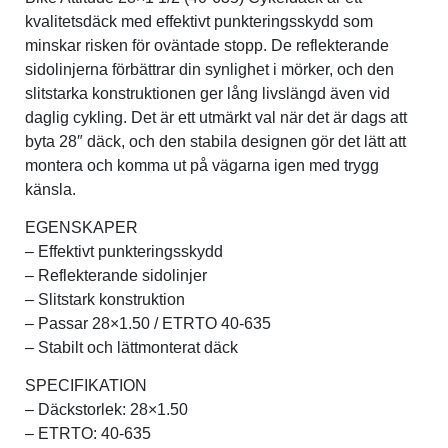
kvalitetsdäck med effektivt punkteringsskydd som
minskar risken för oväntade stopp. De reflekterande
Verktyg & reparation
sidolinjerna förbättrar din synlighet i mörker, och den
slitstarka konstruktionen ger lång livslängd även vid
Växlar
daglig cykling. Det är ett utmärkt val när det är dags att
byta 28″ däck, och den stabila designen gör det lätt att
montera och komma ut på vägarna igen med trygg
Övriga cykeltillbehör
känsla.
EGENSKAPER
– Effektivt punkteringsskydd
– Reflekterande sidolinjer
– Slitstark konstruktion
– Passar 28×1.50 / ETRTO 40-635
– Stabilt och lättmonterat däck
SPECIFIKATION
– Däckstorlek: 28×1.50
– ETRTO: 40-635