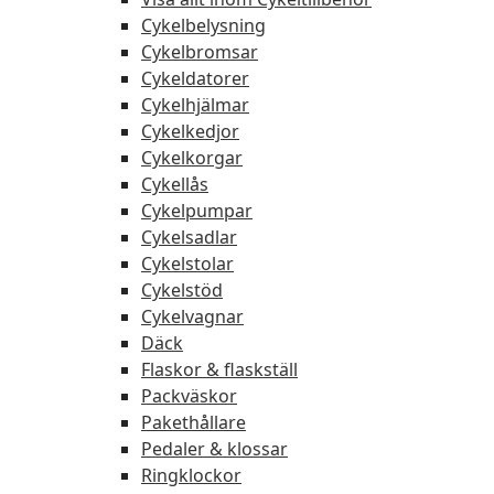
Cykelbelysning
Cykelbromsar
Cykeldatorer
Cykelhjälmar
Cykelkedjor
Cykelkorgar
Cykellås
Cykelpumpar
Cykelsadlar
Cykelstolar
Cykelstöd
Cykelvagnar
Däck
Flaskor & flaskställ
Packväskor
Pakethållare
Pedaler & klossar
Ringklockor