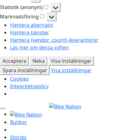
Alternativ
Statistik (anonym)
Statistik
Marknadsföring
(anonym)
Marknadsföring
Hantera alternativ
Hantera tjänster
Hantera {vendor_count}-leverantörer
Läs mer om dessa syften
Acceptera
Neka
Visa inställningar
Spara inställningar
Visa inställningar
Cookies
Integritetspolicy
Butiker
Stories