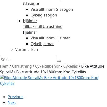
Glasögon
Visa allt inom Glasögon
Cykelglasögon
Hjälmar
Tillbaks till Utrustning
Hjälmar
Visa allt inom Hjälmar
Cykelhjälmar
Varumärken
Sök
efter:
Hem
/
Utrustning
/
Cykeltillbehör
/
Cykellås
/
Bike Attitude
Spirallås Bike Attitude 10x1800mm Kod Cykellås
Previous
Next