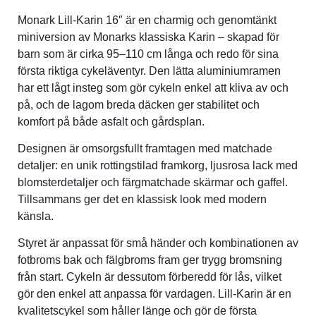
Monark Lill-Karin 16″ är en charmig och genomtänkt
Verktyg & reparation
miniversion av Monarks klassiska Karin – skapad för
barn som är cirka 95–110 cm långa och redo för sina
första riktiga cykeläventyr. Den lätta aluminiumramen
Växlar
har ett lågt insteg som gör cykeln enkel att kliva av och
på, och de lagom breda däcken ger stabilitet och
Övriga cykeltillbehör
komfort på både asfalt och gårdsplan.
Designen är omsorgsfullt framtagen med matchade
detaljer: en unik rottingstilad framkorg, ljusrosa lack med
blomsterdetaljer och färgmatchade skärmar och gaffel.
Tillsammans ger det en klassisk look med modern
känsla.
Styret är anpassat för små händer och kombinationen av
fotbroms bak och fälgbroms fram ger trygg bromsning
från start. Cykeln är dessutom förberedd för lås, vilket
gör den enkel att anpassa för vardagen. Lill-Karin är en
kvalitetscykel som håller länge och gör de första