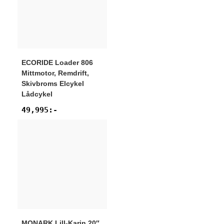
ECORIDE
Loader 806
Mittmotor, Remdrift,
Skivbroms Elcykel
Lådcykel
49,995
:-
MONARK
Lill-Karin 20″