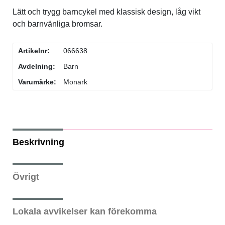
Lätt och trygg barncykel med klassisk design, låg vikt
Flaskor & flaskställ
och barnvänliga bromsar.
Packväskor
Artikelnr:
066638
Avdelning:
Barn
Pakethållare
Varumärke:
Monark
Pedaler & klossar
Ringklockor
Beskrivning
Slang
Övrigt
Styren & styrtillbehör
Lokala avvikelser kan förekomma
Stänkskärmar