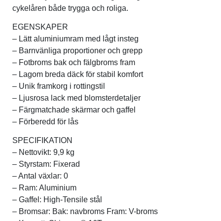
cykelåren både trygga och roliga.
EGENSKAPER
– Lätt aluminiumram med lågt insteg
– Barnvänliga proportioner och grepp
– Fotbroms bak och fälgbroms fram
– Lagom breda däck för stabil komfort
– Unik framkorg i rottingstil
– Ljusrosa lack med blomsterdetaljer
– Färgmatchade skärmar och gaffel
– Förberedd för lås
SPECIFIKATION
– Nettovikt: 9,9 kg
– Styrstam: Fixerad
– Antal växlar: 0
– Ram: Aluminium
– Gaffel: High-Tensile stål
– Bromsar: Bak: navbroms Fram: V-broms