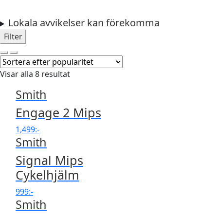
Lokala avvikelser kan förekomma
Filter
Visar alla 8 resultat
Smith
Engage 2 Mips
1,499
:-
Smith
Signal Mips
Cykelhjälm
999
:-
Smith