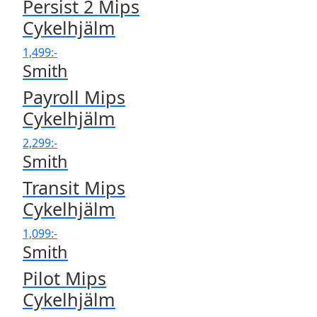
Persist 2 Mips
Cykelhjälm
1,499
:-
Smith
Payroll Mips
Cykelhjälm
2,299
:-
Smith
Transit Mips
Cykelhjälm
1,099
:-
Smith
Pilot Mips
Cykelhjälm