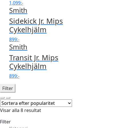
1,099
:-
Smith
Sidekick Jr. Mips
Cykelhjälm
899
:-
Smith
Transit Jr. Mips
Cykelhjälm
899
:-
Filter
Visar alla 8 resultat
Filter