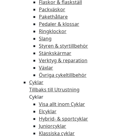
Flaskor & flaskställ
Packväskor
Pakethållare
Pedaler & klossar
Ringklockor
Slang
Styren & styrtillbehör
Stänkskärmar
Verktyg & reparation
Växlar
Övriga cykeltillbehör
Cyklar
Tillbaks till Utrustning
Cyklar
Visa allt inom Cyklar
Elcyklar
Hybrid- & sportcyklar
Juniorcyklar
Klassiska cyklar