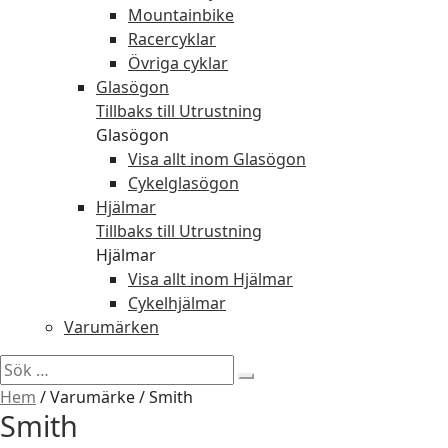
Mountainbike
Racercyklar
Övriga cyklar
Glasögon
Tillbaks till Utrustning
Glasögon
Visa allt inom Glasögon
Cykelglasögon
Hjälmar
Tillbaks till Utrustning
Hjälmar
Visa allt inom Hjälmar
Cykelhjälmar
Varumärken
Sök
efter:
Hem
/
Varumärke
/
Smith
Smith