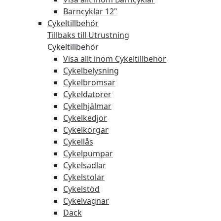
Barncyklar 12"
Cykeltillbehör
Tillbaks till Utrustning
Cykeltillbehör
Visa allt inom Cykeltillbehör
Cykelbelysning
Cykelbromsar
Cykeldatorer
Cykelhjälmar
Cykelkedjor
Cykelkorgar
Cykellås
Cykelpumpar
Cykelsadlar
Cykelstolar
Cykelstöd
Cykelvagnar
Däck