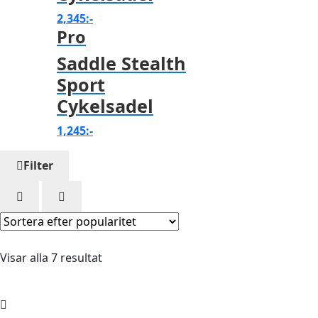
2,345
:-
Pro
Verktyg & reparation
Saddle Stealth
Växlar
Sport
Cykelsadel
Övriga cykeltillbehör
1,245
:-
Filter
Visar alla 7 resultat