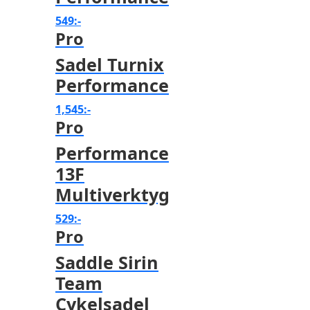
549
:-
Flaskor & flaskställ
Pro
Sadel Turnix
Packväskor
Performance
Pakethållare
1,545
:-
Pro
Pedaler & klossar
Performance
13F
Ringklockor
Multiverktyg
529
:-
Slang
Pro
Saddle Sirin
Styren & styrtillbehör
Team
Cykelsadel
Stänkskärmar