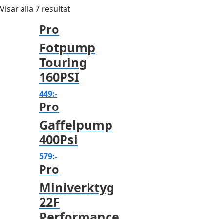
Visar alla 7 resultat
Racercyklar
Cykelkorgar
Racercyklar
Pro
Övriga cyklar
Cykellås
Övriga cyklar
Fotpump
Touring
Cykelpumpar
160PSI
449
:-
Cykelsadlar
Pro
Gaffelpump
Cykelstolar
400Psi
Cykelstöd
579
:-
Pro
Cykelvagnar
Miniverktyg
22F
Däck
Performance