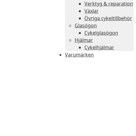
Verktyg & reparation
Växlar
Övriga cykeltillbehör
Glasögon
Cykelglasögon
Hjälmar
Cykelhjälmar
Varumärken