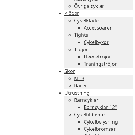
Övriga cyklar
Kläder
Cykelkläder
Accessoarer
Tights
Cykelbyxor
Tröjor
Fleecetröjor
Träningströjor
Skor
MTB
Racer
Utrustning
Barncyklar
Barncyklar 12"
Cykeltillbehör
Cykelbelysning
Cykelbromsar