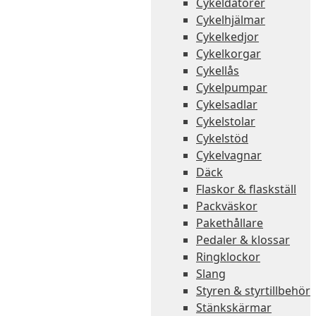
Cykeldatorer
Cykelhjälmar
Cykelkedjor
Cykelkorgar
Cykellås
Cykelpumpar
Cykelsadlar
Cykelstolar
Cykelstöd
Cykelvagnar
Däck
Flaskor & flaskställ
Packväskor
Pakethållare
Pedaler & klossar
Ringklockor
Slang
Styren & styrtillbehör
Stänkskärmar