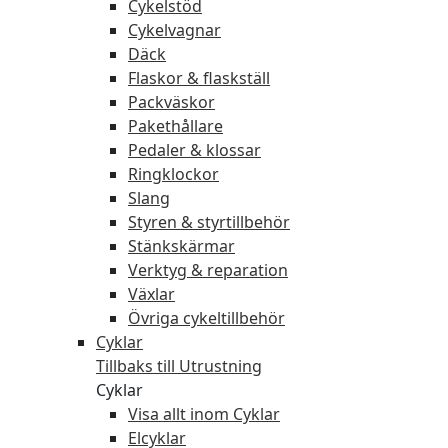
Cykelstöd
Cykelvagnar
Däck
Flaskor & flaskställ
Packväskor
Pakethållare
Pedaler & klossar
Ringklockor
Slang
Styren & styrtillbehör
Stänkskärmar
Verktyg & reparation
Växlar
Övriga cykeltillbehör
Cyklar
Tillbaks till Utrustning
Cyklar
Visa allt inom Cyklar
Elcyklar