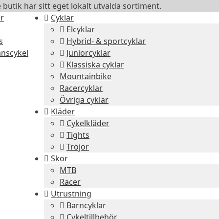
 butik har sitt eget lokalt utvalda sortiment.
er
Cyklar
Elcyklar
s
Hybrid- & sportcyklar
nscykel
Juniorcyklar
Klassiska cyklar
Mountainbike
Racercyklar
Övriga cyklar
Kläder
Cykelkläder
Tights
Tröjor
Skor
MTB
Racer
Utrustning
Barncyklar
Cykeltillbehör