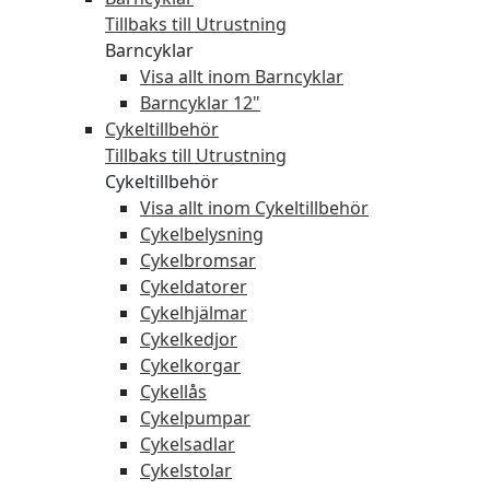
Tillbaks till Utrustning
Barncyklar
Visa allt inom Barncyklar
Barncyklar 12"
Cykeltillbehör
Tillbaks till Utrustning
Cykeltillbehör
Visa allt inom Cykeltillbehör
Cykelbelysning
Cykelbromsar
Cykeldatorer
Cykelhjälmar
Cykelkedjor
Cykelkorgar
Cykellås
Cykelpumpar
Cykelsadlar
Cykelstolar