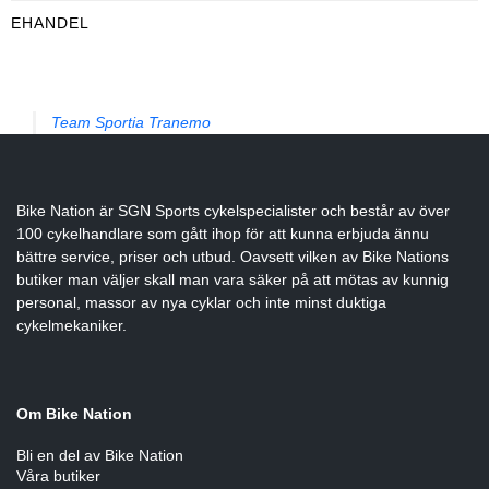
EHANDEL
Flaskor & flaskställ
Packväskor
Team Sportia Tranemo
Pakethållare
Bike Nation
är SGN Sports cykelspecialister och består av över
Pedaler & klossar
100 cykelhandlare som gått ihop för att kunna erbjuda ännu
bättre service, priser och utbud. Oavsett vilken av Bike Nations
butiker man väljer skall man vara säker på att mötas av kunnig
Ringklockor
personal, massor av nya cyklar och inte minst duktiga
cykelmekaniker.
Slang
Om Bike Nation
Styren & styrtillbehör
Bli en del av Bike Nation
Våra butiker
Stänkskärmar