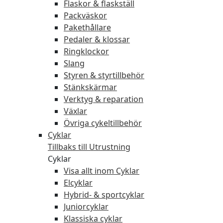
Flaskor & flaskställ
Packväskor
Pakethållare
Pedaler & klossar
Ringklockor
Slang
Styren & styrtillbehör
Stänkskärmar
Verktyg & reparation
Växlar
Övriga cykeltillbehör
Cyklar
Tillbaks till Utrustning
Cyklar
Visa allt inom Cyklar
Elcyklar
Hybrid- & sportcyklar
Juniorcyklar
Klassiska cyklar