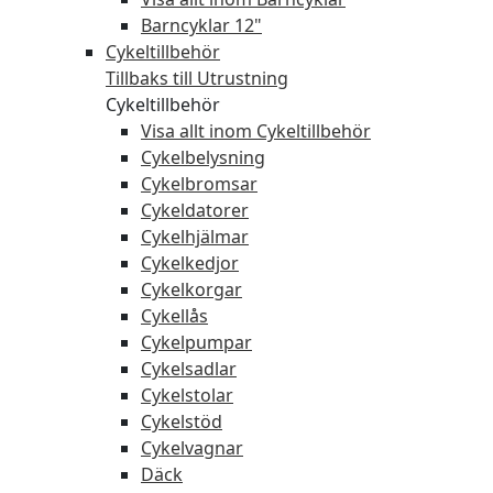
Barncyklar 12"
Cykeltillbehör
Tillbaks till Utrustning
Cykeltillbehör
Visa allt inom Cykeltillbehör
Cykelbelysning
Cykelbromsar
Cykeldatorer
Cykelhjälmar
Cykelkedjor
Cykelkorgar
Cykellås
Cykelpumpar
Cykelsadlar
Cykelstolar
Cykelstöd
Cykelvagnar
Däck