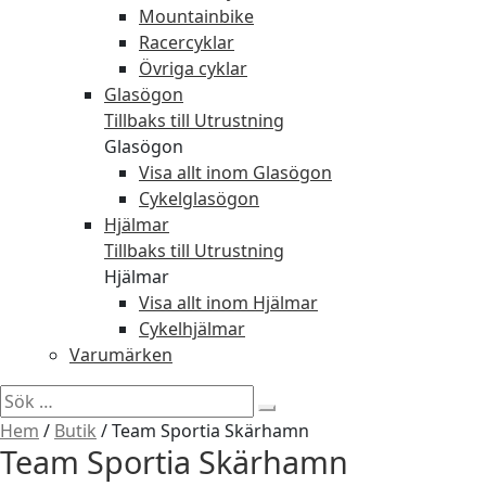
Mountainbike
Racercyklar
Övriga cyklar
Glasögon
Tillbaks till Utrustning
Glasögon
Visa allt inom Glasögon
Cykelglasögon
Hjälmar
Tillbaks till Utrustning
Hjälmar
Visa allt inom Hjälmar
Cykelhjälmar
Varumärken
Sök
efter:
Hem
/
Butik
/
Team Sportia Skärhamn
Team Sportia Skärhamn