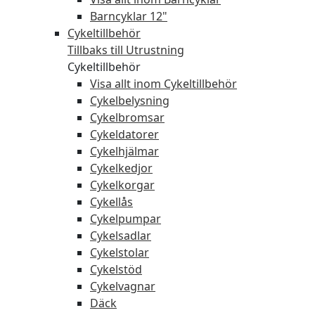
Barncyklar 12"
Cykeltillbehör
Tillbaks till Utrustning
Cykeltillbehör
Visa allt inom Cykeltillbehör
Cykelbelysning
Cykelbromsar
Cykeldatorer
Cykelhjälmar
Cykelkedjor
Cykelkorgar
Cykellås
Cykelpumpar
Cykelsadlar
Cykelstolar
Cykelstöd
Cykelvagnar
Däck