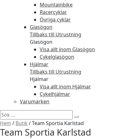
Mountainbike
Racercyklar
Övriga cyklar
Glasögon
Tillbaks till Utrustning
Glasögon
Visa allt inom Glasögon
Cykelglasögon
Hjälmar
Tillbaks till Utrustning
Hjälmar
Visa allt inom Hjälmar
Cykelhjälmar
Varumärken
Sök
efter:
Hem
/
Butik
/
Team Sportia Karlstad
Team Sportia Karlstad