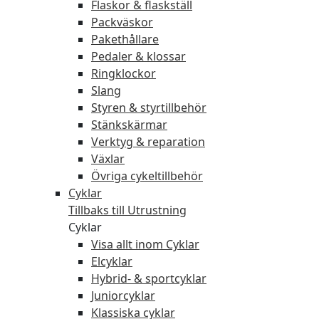
Flaskor & flaskställ
Packväskor
Pakethållare
Pedaler & klossar
Ringklockor
Slang
Styren & styrtillbehör
Stänkskärmar
Verktyg & reparation
Växlar
Övriga cykeltillbehör
Cyklar
Tillbaks till Utrustning
Cyklar
Visa allt inom Cyklar
Elcyklar
Hybrid- & sportcyklar
Juniorcyklar
Klassiska cyklar