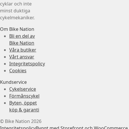
cyklar och inte
minst duktiga
cykelmekaniker.
Om Bike Nation
Bli en del av
Bike Nation
Våra butiker
Vårt ansvar
Integritetspolicy
Cookies
Kundservice
Cykelservice
Förmånscykel
Byten, öppet
köp & garanti
© Bike Nation 2026
Integritetspolicy
Byggt med Storefront och WooCommerce
.