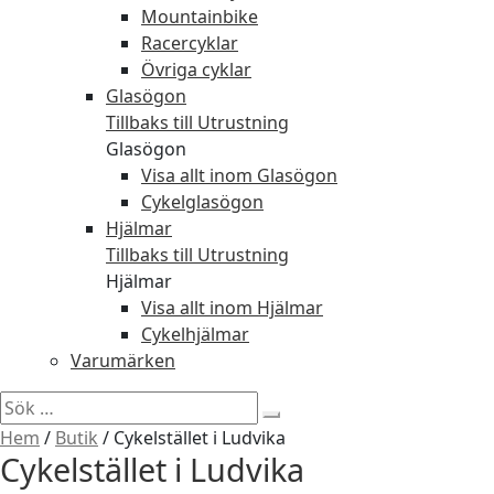
Mountainbike
Racercyklar
Övriga cyklar
Glasögon
Tillbaks till Utrustning
Glasögon
Visa allt inom Glasögon
Cykelglasögon
Hjälmar
Tillbaks till Utrustning
Hjälmar
Visa allt inom Hjälmar
Cykelhjälmar
Varumärken
Sök
efter:
Hem
/
Butik
/
Cykelstället i Ludvika
Cykelstället i Ludvika