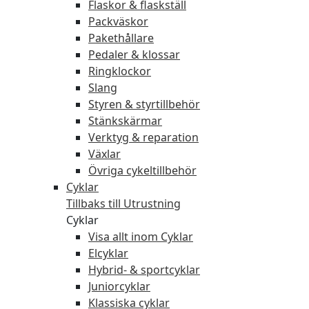
Flaskor & flaskställ
Packväskor
Pakethållare
Pedaler & klossar
Ringklockor
Slang
Styren & styrtillbehör
Stänkskärmar
Verktyg & reparation
Växlar
Övriga cykeltillbehör
Cyklar
Tillbaks till Utrustning
Cyklar
Visa allt inom Cyklar
Elcyklar
Hybrid- & sportcyklar
Juniorcyklar
Klassiska cyklar