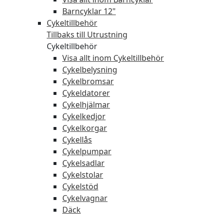
Barncyklar 12"
Cykeltillbehör
Tillbaks till Utrustning
Cykeltillbehör
Visa allt inom Cykeltillbehör
Cykelbelysning
Cykelbromsar
Cykeldatorer
Cykelhjälmar
Cykelkedjor
Cykelkorgar
Cykellås
Cykelpumpar
Cykelsadlar
Cykelstolar
Cykelstöd
Cykelvagnar
Däck