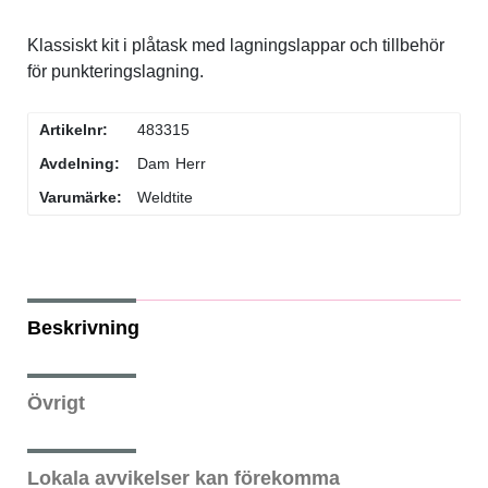
Flaskor & flaskställ
Klassiskt kit i plåtask med lagningslappar och tillbehör
för punkteringslagning.
Packväskor
Artikelnr:
483315
Pakethållare
Avdelning:
Dam
Herr
Varumärke:
Weldtite
Pedaler & klossar
Ringklockor
Beskrivning
Slang
Övrigt
Styren & styrtillbehör
Lokala avvikelser kan förekomma
Stänkskärmar