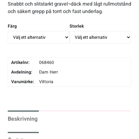
Snabbt och slitstarkt gravel¬däck med lågt rullmotstånd
och säkert grepp på torrt och fast underlag.
Verktyg & reparation
Färg
Storlek
Växlar
Övriga cykeltillbehör
Artikelnr:
068460
Avdelning:
Dam
Herr
Varumärke:
Vittoria
Beskrivning