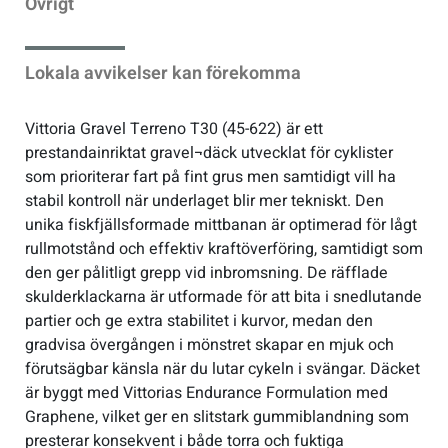
Övrigt
Lokala avvikelser kan förekomma
Vittoria Gravel Terreno T30 (45-622) är ett
prestandainriktat gravel¬däck utvecklat för cyklister
som prioriterar fart på fint grus men samtidigt vill ha
stabil kontroll när underlaget blir mer tekniskt. Den
unika fiskfjällsformade mittbanan är optimerad för lågt
rullmotstånd och effektiv kraftöverföring, samtidigt som
den ger pålitligt grepp vid inbromsning. De räfflade
skulderklackarna är utformade för att bita i snedlutande
partier och ge extra stabilitet i kurvor, medan den
gradvisa övergången i mönstret skapar en mjuk och
förutsägbar känsla när du lutar cykeln i svängar. Däcket
är byggt med Vittorias Endurance Formulation med
Graphene, vilket ger en slitstark gummiblandning som
presterar konsekvent i både torra och fuktiga