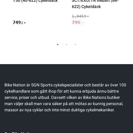
T50 (40-622) Cykeldäck
3CT/EXO/TR vikbart (66-
(
622) Cykeldäck
:-
1,045
Det
749
:-
799
:-
ursprungliga
Det
priset
nuvarande
var:
priset
1,045:-.
är:
799:-.
Bike Nation
är SGN Sports cykelspecialister och består av över 100
cykelhandlare som gått ihop för att kunna erbjuda ännu bättre
service, priser och utbud. Oavsett vilken av Bike Nations butiker
man väljer skall man vara säker på att mötas av kunnig personal,
massor av nya cyklar och inte minst duktiga cykelmekaniker.