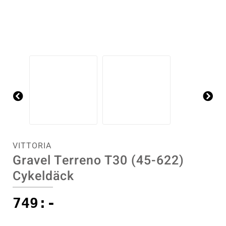
Flaskor & flaskställ
Packväskor
Pakethållare
Pedaler & klossar
Pre
Ne
vio
xt
us
Ringklockor
VITTORIA
Gravel Terreno T30 (45-622)
Slang
Cykeldäck
Styren & styrtillbehör
749
:-
Stänkskärmar