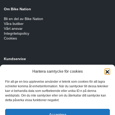
Om Bike Nation
Bli en del av Bike Nation
Våra butiker
Vårt ansvar
Integritetspolicy
Cookies
Kundservice
Cykelservice
Hantera samtycke för cookies
Förmånscykel
Byten, öppet köp & garanti
För att ge en bra upplevelse använder vi teknik som cookies för att lagra
och/eller komma åt enhetsinformation. När du samtycker till dessa tekniker
kan vi behandla data som surfbeteende eller unika ID:n på denna
webbplats. Om du inte samtycker eller om du återkallar ditt samtycke kan
detta påverka vissa funktioner negativt.
Acceptera