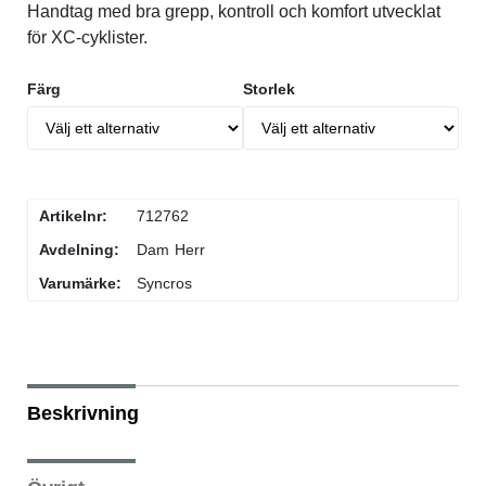
Handtag med bra grepp, kontroll och komfort utvecklat
Flaskor & flaskställ
för XC-cyklister.
Färg
Storlek
Packväskor
Pakethållare
Artikelnr:
712762
Pedaler & klossar
Avdelning:
Dam
Herr
Varumärke:
Syncros
Ringklockor
Slang
Beskrivning
Styren & styrtillbehör
Stänkskärmar