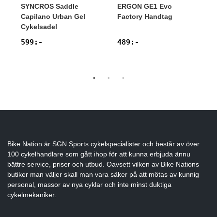
SYNCROS
Saddle
ERGON
GE1 Evo
Capilano Urban Gel
Factory Handtag
Cykelsadel
599
:-
489
:-
Bike Nation
är SGN Sports cykelspecialister och består av över
100 cykelhandlare som gått ihop för att kunna erbjuda ännu
bättre service, priser och utbud. Oavsett vilken av Bike Nations
butiker man väljer skall man vara säker på att mötas av kunnig
personal, massor av nya cyklar och inte minst duktiga
cykelmekaniker.