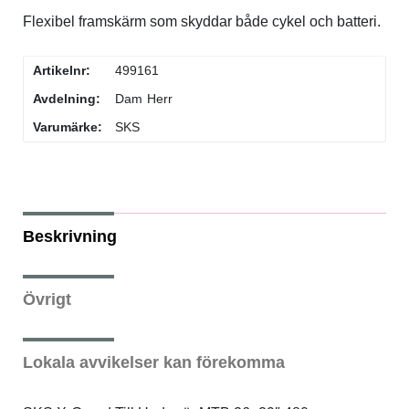
Flexibel framskärm som skyddar både cykel och batteri.
Flaskor & flaskställ
Artikelnr:
499161
Packväskor
Avdelning:
Dam
Herr
Varumärke:
SKS
Pakethållare
Pedaler & klossar
Beskrivning
Ringklockor
Slang
Övrigt
Styren & styrtillbehör
Lokala avvikelser kan förekomma
Stänkskärmar