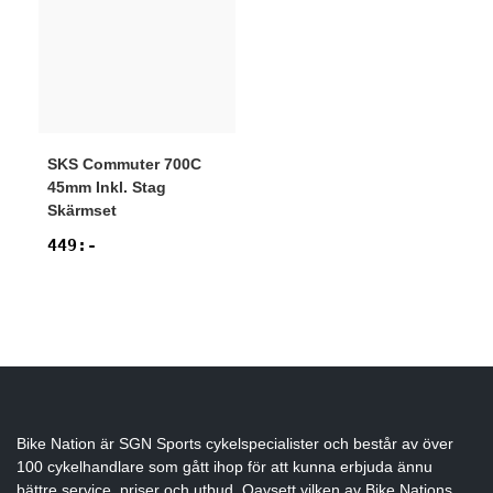
SKS
Commuter 700C
45mm Inkl. Stag
Skärmset
449
:-
Bike Nation
är SGN Sports cykelspecialister och består av över
100 cykelhandlare som gått ihop för att kunna erbjuda ännu
bättre service, priser och utbud. Oavsett vilken av Bike Nations