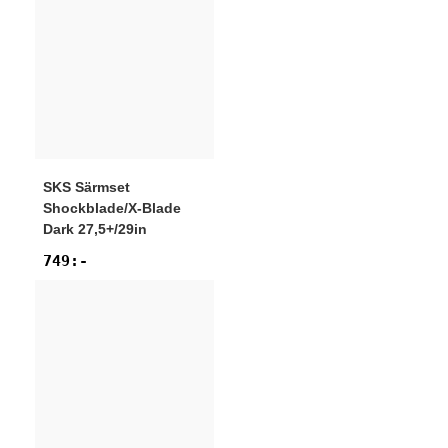
SKS
Särmset
Shockblade/X-Blade
Dark 27,5+/29in
749
:-