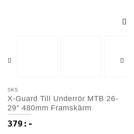
Racercyklar
Cykelkorgar
Racercyklar
Övriga cyklar
Cykellås
Övriga cyklar
Cykelpumpar
Cykelsadlar
Pre
Ne
vio
xt
Cykelstolar
us
SKS
Cykelstöd
X-Guard Till Underrör MTB 26-
29″ 480mm Framskärm
Cykelvagnar
379
:-
Däck