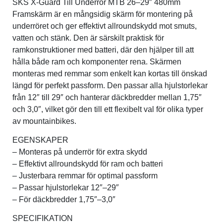
SKS X-Guard Till Underrör MTB 26–29″ 480mm
Framskärm är en mångsidig skärm för montering på
Verktyg & reparation
underröret och ger effektivt allroundskydd mot smuts,
vatten och stänk. Den är särskilt praktisk för
ramkonstruktioner med batteri, där den hjälper till att
Växlar
hålla både ram och komponenter rena. Skärmen
monteras med remmar som enkelt kan kortas till önskad
Övriga cykeltillbehör
längd för perfekt passform. Den passar alla hjulstorlekar
från 12″ till 29″ och hanterar däckbredder mellan 1,75″
och 3,0″, vilket gör den till ett flexibelt val för olika typer
av mountainbikes.
EGENSKAPER
– Monteras på underrör för extra skydd
– Effektivt allroundskydd för ram och batteri
– Justerbara remmar för optimal passform
– Passar hjulstorlekar 12″–29″
– För däckbredder 1,75″–3,0″
SPECIFIKATION