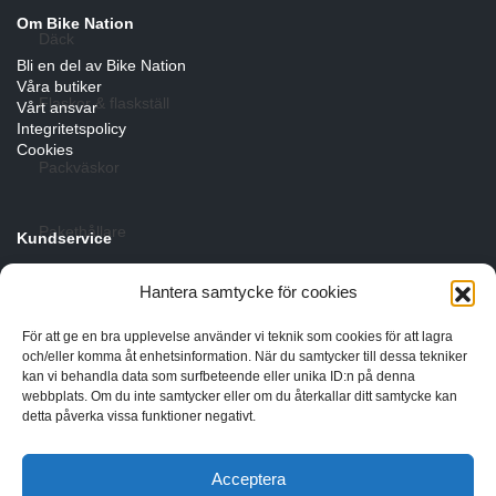
Om Bike Nation
Däck
Bli en del av Bike Nation
Våra butiker
Flaskor & flaskställ
Vårt ansvar
Integritetspolicy
Cookies
Packväskor
Pakethållare
Kundservice
Cykelservice
Hantera samtycke för cookies
Pedaler & klossar
Förmånscykel
Byten, öppet köp & garanti
För att ge en bra upplevelse använder vi teknik som cookies för att lagra
och/eller komma åt enhetsinformation. När du samtycker till dessa tekniker
Ringklockor
kan vi behandla data som surfbeteende eller unika ID:n på denna
webbplats. Om du inte samtycker eller om du återkallar ditt samtycke kan
detta påverka vissa funktioner negativt.
Slang
Acceptera
Styren & styrtillbehör