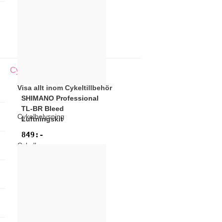
Cykeltillbehör
Tillbaks till Utrustning
Cykeltillbehör
Visa allt inom Cykeltillbehör
SHIMANO
Professional
TL-BR Bleed
Cykelbelysning
Luftningskit
849
:-
Cykelbromsar
Cykeldatorer
Cykelhjälmar