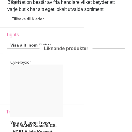
Bike Nation består av fria handlare vilket betyder att
Tights
varje butik har sitt eget lokalt utvalda sortiment.
Tillbaks till Kläder
Tights
Visa allt inom Tights
Liknande produkter
Cykelbyxor
Tröjor
Tillbaks till Kläder
Tröjor
Visa allt inom Tröjor
SHIMANO
Kassett CS-
HG51 Alivio Kassett