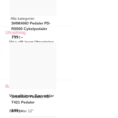
Utrustning
Alla kategorier
SHIMANO
Pedaler PD-
RS500 Cykelpedaler
Utrustning
799
:-
Visa allt inom Utrustning
Barncyklar
Tillbaks till Utrustning
Barncyklar
Visa allt inom Barncyklar
SHIMANO
Pedaler PD-
T421 Pedaler
849
:-
Barncyklar 12"