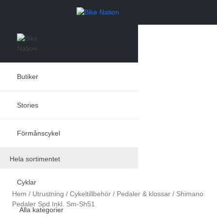
Butiker
Stories
Förmånscykel
Hela sortimentet
Sök
Cyklar
efter:
Hem
/
Utrustning
/
Cykeltillbehör
/
Pedaler & klossar
/
Shimano
Pedaler Spd Inkl. Sm-Sh51
Alla kategorier