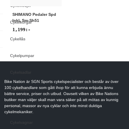
Cykelkedjor
SHIMANO
Pedaler Spd
Inkl. Sm-Sh51
Cykelkorgar
1,199
:-
Cykellås
Cykelpumpar
Cykelsadlar
Bike Nation
är SGN Sports cykelspecialister och består av över
100 cykelhandlare som gått ihop för att kunna erbjuda ännu
Cykelstolar
bättre service, priser och utbud. Oavsett vilken av Bike Nations
butiker man väljer skall man vara säker på att mötas av kunnig
Cykelstöd
personal, massor av nya cyklar och inte minst duktiga
cykelmekaniker.
Cykelvagnar