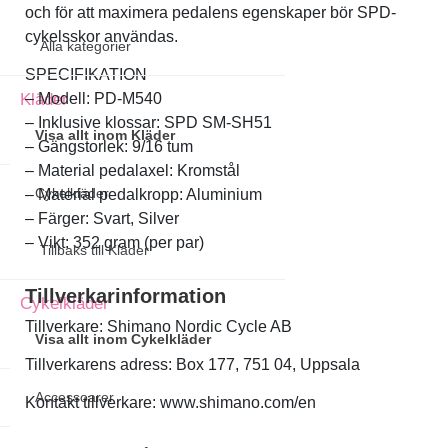
och för att maximera pedalens egenskaper bör SPD-
cykelsskor användas.
Alla kategorier
SPECIFIKATION
– Modell: PD-M540
Kläder
– Inklusive klossar: SPD SM-SH51
Visa allt inom Kläder
– Gängstorlek: 9/16 tum
– Material pedalaxel: Kromstål
Cykelkläder
– Material pedalkropp: Aluminium
– Färger: Svart, Silver
– Vikt: 352 gram (per par)
Tillbaks till Kläder
Tillverkarinformation
Cykelkläder
Tillverkare: Shimano Nordic Cycle AB
Visa allt inom Cykelkläder
Tillverkarens adress: Box 177, 751 04, Uppsala
Accessoarer
Kontakt tillverkare: www.shimano.com/en