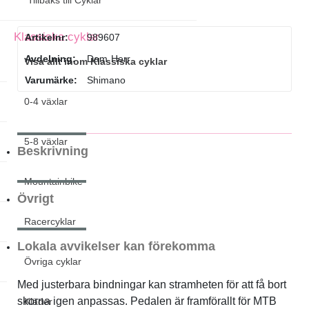
Tillbaks till Cyklar
Klassiska cyklar
Artikelnr:
989607
Avdelning:
Dam
Herr
Visa allt inom Klassiska cyklar
Varumärke:
Shimano
0-4 växlar
5-8 växlar
Beskrivning
Mountainbike
Övrigt
Racercyklar
Lokala avvikelser kan förekomma
Övriga cyklar
Med justerbara bindningar kan stramheten för att få bort
skorna igen anpassas. Pedalen är framförallt för MTB
Kläder