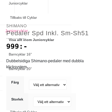
Juniorcyklar
Tillbaks till Cyklar
SHIMANO
Juniorcyklar
Pedaler Spd Inkl. Sm-Sh51
Visa allt inom Juniorcyklar
999
:-
Barncyklar 16"
Dubbelsidiga Shimano-pedaler med dubbla
klicksystem.
Barncyklar 20"
Färg
Barncyklar 24-26"
Klassiska cyklar
Storlek