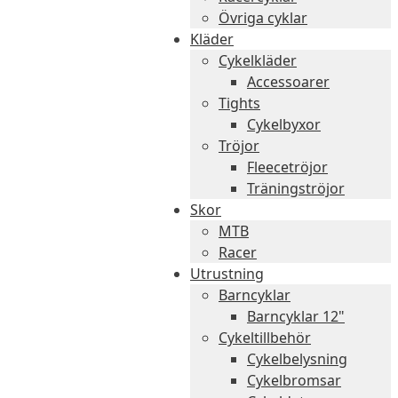
Övriga cyklar
Kläder
Cykelkläder
Accessoarer
Tights
Cykelbyxor
Tröjor
Fleecetröjor
Träningströjor
Skor
MTB
Racer
Utrustning
Barncyklar
Barncyklar 12"
Cykeltillbehör
Cykelbelysning
Cykelbromsar