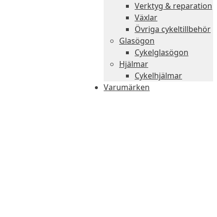
Verktyg & reparation
Växlar
Övriga cykeltillbehör
Glasögon
Cykelglasögon
Hjälmar
Cykelhjälmar
Varumärken