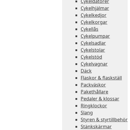
Cykeldatorer
Cykelhjälmar
Cykelkedjor
Cykelkorgar
Cykellås
Cykelpumpar
Cykelsadlar
Cykelstolar
Cykelstöd
Cykelvagnar
Däck
Flaskor & flaskställ
Packväskor
Pakethållare
Pedaler & klossar
Ringklockor
Slang
Styren & styrtillbehör
Stänkskärmar