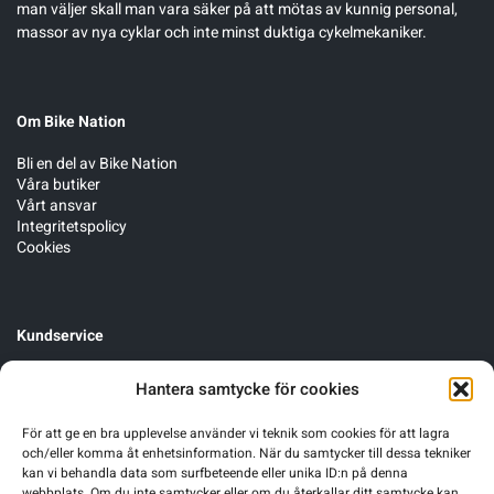
man väljer skall man vara säker på att mötas av kunnig personal,
massor av nya cyklar och inte minst duktiga cykelmekaniker.
Om Bike Nation
Bli en del av Bike Nation
Våra butiker
Vårt ansvar
Integritetspolicy
Cookies
Kundservice
Cykelservice
Hantera samtycke för cookies
Förmånscykel
Byten, öppet köp & garanti
För att ge en bra upplevelse använder vi teknik som cookies för att lagra
och/eller komma åt enhetsinformation. När du samtycker till dessa tekniker
kan vi behandla data som surfbeteende eller unika ID:n på denna
webbplats. Om du inte samtycker eller om du återkallar ditt samtycke kan