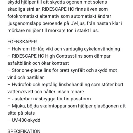
skydd hjälper till att skydda ögonen mot solens
skadliga strålar. RIDESCAPE HC finns även som
fotokromatiskt alternativ som automatiskt ändrar
ljusgenomsläpp beroende på UV-ljus, från nästan klar i
mörkare miljöer till mörkare ton i starkt ljus.
EGENSKAPER
– Halvram för låg vikt och vardaglig cykelanvändning
– RIDESCAPE HC High Contrast-lins som dämpar
asfaltblänk och ökar kontrast
– Stor one-piece lins för brett synfält och skydd mot
vind och partiklar
– Hydrofob och reptålig linsbehandling som stöter bort
vatten/svett och håller linsen renare
– Justerbar näsbrygga för fin passform
– Mjuka, böjda skalmtoppar som hjälper glasögonen att
sitta på plats
– UV-400-skydd
SPECIFIKATION