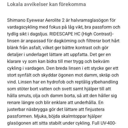
Lokala avvikelser kan förekomma
Verktyg & reparation
Shimano Eyewear Aerolite 2 är halvramsglasögon för
vardagscykling med fokus på låg vikt, bra passform och
Växlar
tydlig sikt i dagsljus. RIDESCAPE HC (High Contrast)-
linsen är anpassad för dagkörning och filtrerar bort hårt
blänk från asfalt, vilket ger bättre kontrast och gör
Övriga cykeltillbehör
detaljer i underlaget lättare att uppfatta. Det ger en
klarare vy som kan bidra till mer trygg och bekväm
cykling i vardagen. Den breda linsen i ett stycke ger ett
stort synfält och skyddar ögonen mot damm, skräp och
vind. Linsen har en hydrofob och reptålig ytbehandling
som stöter bort vatten och svett samt hjälper till att
hålla smuts, olja och damm borta, så att den håller sig
renare längre och blir enklare att underhålla. En
justerbar näsbrygga gör det lättare att finjustera
passformen. Mjuka, böjda skalmtoppar hjälper
glasögonen att sitta stabilt under cykling. Full UV-400-