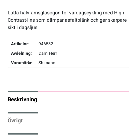
Flaskor & flaskställ
Lätta halvramsglasögon för vardagscykling med High
Contrast-lins som dämpar asfaltblänk och ger skarpare
sikt i dagsljus.
Packväskor
Artikelnr:
946532
Pakethållare
Avdelning:
Dam
Herr
Varumärke:
Shimano
Pedaler & klossar
Ringklockor
Beskrivning
Slang
Styren & styrtillbehör
Övrigt
Stänkskärmar