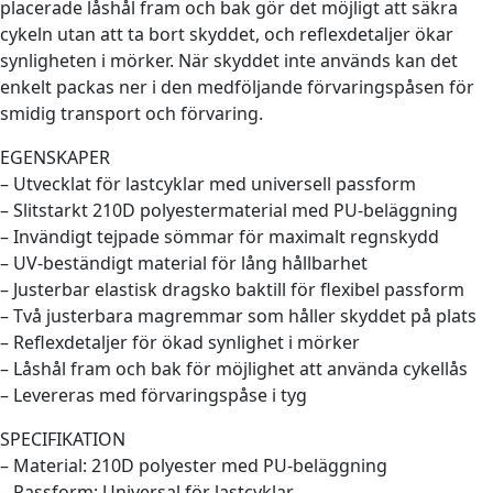
placerade låshål fram och bak gör det möjligt att säkra
cykeln utan att ta bort skyddet, och reflexdetaljer ökar
synligheten i mörker. När skyddet inte används kan det
enkelt packas ner i den medföljande förvaringspåsen för
smidig transport och förvaring.
EGENSKAPER
– Utvecklat för lastcyklar med universell passform
– Slitstarkt 210D polyestermaterial med PU-beläggning
– Invändigt tejpade sömmar för maximalt regnskydd
– UV-beständigt material för lång hållbarhet
– Justerbar elastisk dragsko baktill för flexibel passform
– Två justerbara magremmar som håller skyddet på plats
– Reflexdetaljer för ökad synlighet i mörker
– Låshål fram och bak för möjlighet att använda cykellås
– Levereras med förvaringspåse i tyg
SPECIFIKATION
– Material: 210D polyester med PU-beläggning
– Passform: Universal för lastcyklar