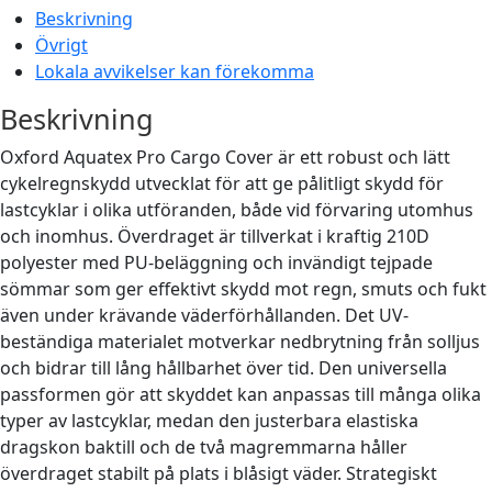
Beskrivning
kställ
Övrigt
kväskor
Lokala avvikelser kan förekomma
thållare
aler &
Beskrivning
sar
gklockor
Oxford Aquatex Pro Cargo Cover är ett robust och lätt
ng
cykelregnskydd utvecklat för att ge pålitligt skydd för
ren &
lastcyklar i olika utföranden, både vid förvaring utomhus
tillbehör
och inomhus. Överdraget är tillverkat i kraftig 210D
nkskärmar
polyester med PU-beläggning och invändigt tejpade
ktyg &
sömmar som ger effektivt skydd mot regn, smuts och fukt
aration
även under krävande väderförhållanden. Det UV-
ar
beständiga materialet motverkar nedbrytning från solljus
iga
och bidrar till lång hållbarhet över tid. Den universella
ltillbehör
passformen gör att skyddet kan anpassas till många olika
typer av lastcyklar, medan den justerbara elastiska
dragskon baktill och de två magremmarna håller
överdraget stabilt på plats i blåsigt väder. Strategiskt