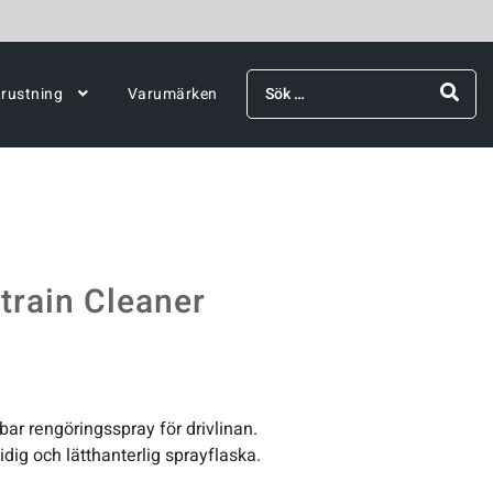
Sök
trustning
Varumärken
efter:
train Cleaner
bar rengöringsspray för drivlinan.
dig och lätthanterlig sprayflaska.