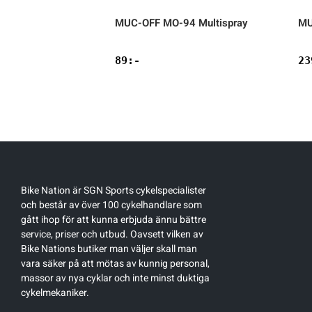
 Cleaner
MUC-OFF
MO-94 Multispray
MU
89
:-
23
Bike Nation
är SGN Sports cykelspecialister
och består av över 100 cykelhandlare som
gått ihop för att kunna erbjuda ännu bättre
service, priser och utbud. Oavsett vilken av
Bike Nations butiker man väljer skall man
vara säker på att mötas av kunnig personal,
massor av nya cyklar och inte minst duktiga
cykelmekaniker.