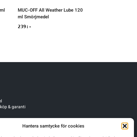
 ml
MUC-OFF
All Weather Lube 120
MUC-OFF
Chain Cl
ml Smörjmedel
Kedjetvätt
239
:-
159
:-
l
 köp & garanti
Hantera samtycke för cookies