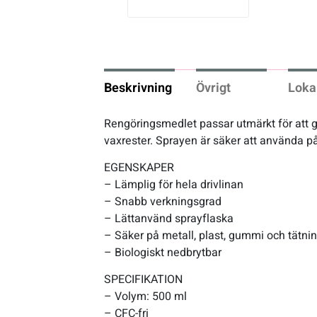
vio
us
Flaskor & flaskställ
Packväskor
Beskrivning
Övrigt
Loka
Pakethållare
Rengöringsmedlet passar utmärkt för att gö
vaxrester. Sprayen är säker att använda på 
Pedaler & klossar
EGENSKAPER
– Lämplig för hela drivlinan
Ringklockor
– Snabb verkningsgrad
– Lättanvänd sprayflaska
Slang
– Säker på metall, plast, gummi och tätni
– Biologiskt nedbrytbar
Styren & styrtillbehör
SPECIFIKATION
– Volym: 500 ml
Stänkskärmar
– CFC-fri