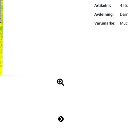
Artikelnr:
455
Avdelning:
Da
Varumärke:
Muc
Ne