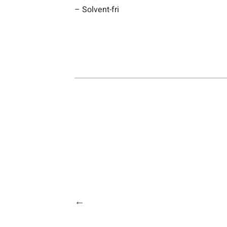
– Solvent-fri
Verktyg & reparation
Växlar
Övriga cykeltillbehör