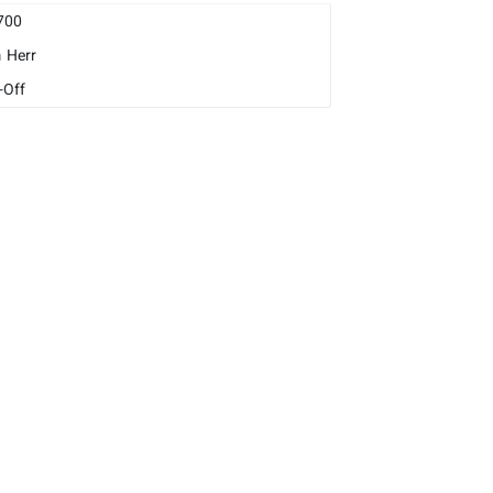
700
m
Herr
-Off