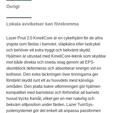
Övrigt
Verktyg & reparation
Lokala avvikelser kan förekomma
Växlar
Lazer Pnut 2.0 KinetiCore är en cykelhjälm för de allra
Övriga cykeltillbehör
yngsta som färdas i barnstol, släpkärra eller lastcykel
och behöver ett extra tryggt och bekvämt skydd.
Hjälmen är utrustad med KinetiCore-teknik som skyddar
mot både direkta och sneda islag genom att EPS-
skumblock deformeras och absorberar energin vid en
kollision. Den extra täckningen över tinningarna ger
förstärkt skydd runt ett av huvudets mest känsliga
områden. Den platta bakre utformningen gör hjälmen
kompatibel med barnstolar och förhindrar att barnets
huvud trycks framåt, vilket ger en mer naturlig och
bekväm sittposition under färden. Lazer TurnSys-
justersystemet gör det enkelt att anpassa passformen