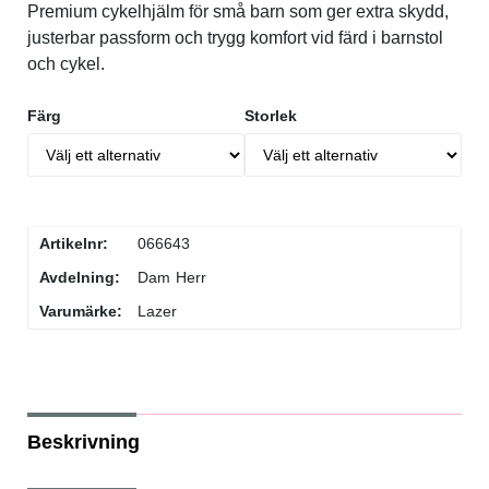
Premium cykelhjälm för små barn som ger extra skydd,
Flaskor & flaskställ
justerbar passform och trygg komfort vid färd i barnstol
och cykel.
Packväskor
Färg
Storlek
Pakethållare
Pedaler & klossar
Artikelnr:
066643
Avdelning:
Dam
Herr
Ringklockor
Varumärke:
Lazer
Slang
Styren & styrtillbehör
Beskrivning
Stänkskärmar