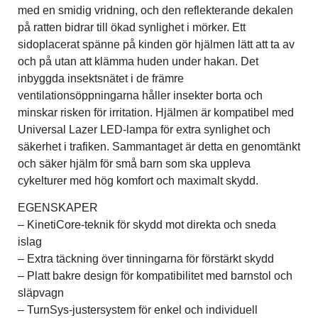
med en smidig vridning, och den reflekterande dekalen
på ratten bidrar till ökad synlighet i mörker. Ett
sidoplacerat spänne på kinden gör hjälmen lätt att ta av
och på utan att klämma huden under hakan. Det
inbyggda insektsnätet i de främre
ventilationsöppningarna håller insekter borta och
minskar risken för irritation. Hjälmen är kompatibel med
Universal Lazer LED-lampa för extra synlighet och
säkerhet i trafiken. Sammantaget är detta en genomtänkt
och säker hjälm för små barn som ska uppleva
cykelturer med hög komfort och maximalt skydd.
EGENSKAPER
– KinetiCore-teknik för skydd mot direkta och sneda
islag
– Extra täckning över tinningarna för förstärkt skydd
– Platt bakre design för kompatibilitet med barnstol och
släpvagn
– TurnSys-justersystem för enkel och individuell