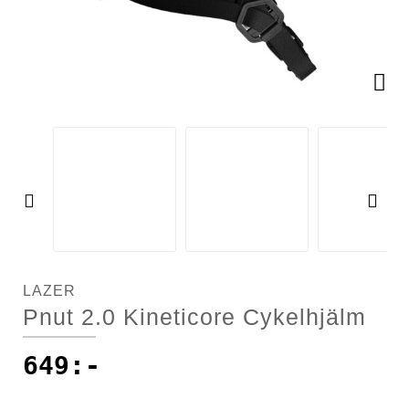
Racercyklar
Cykelkorgar
Racercyklar
Övriga cyklar
Cykellås
Övriga cyklar
Cykelpumpar
Cykelsadlar
Pre
Ne
Cykelstolar
vio
xt
us
Cykelstöd
LAZER
Pnut 2.0 Kineticore Cykelhjälm
Cykelvagnar
649
:-
Däck