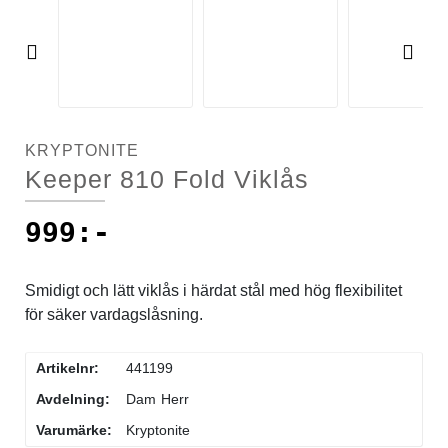
Pre
Ne
vio
xt
us
KRYPTONITE
Keeper 810 Fold Viklås
999
:-
Smidigt och lätt viklås i härdat stål med hög flexibilitet
för säker vardagslåsning.
Artikelnr:
441199
Avdelning:
Dam
Herr
Varumärke:
Kryptonite