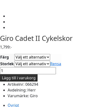
Giro
Cadet II Cykelskor
1,799
:-
Färg
Storlek
Rensa
Giro
Cadet
Lägg till i varukorg
II
Artikelnr:
066294
Cykelskor
Avdelning:
Herr
mängd
Varumärke:
Giro
Övrigt