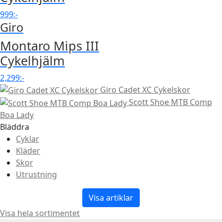
999
:-
Giro
Montaro Mips III
Cykelhjälm
2,299
:-
Giro Cadet XC Cykelskor
Scott Shoe MTB Comp
Boa Lady
Bläddra
Cyklar
Kläder
Skor
Utrustning
Visa artiklar
Visa hela sortimentet