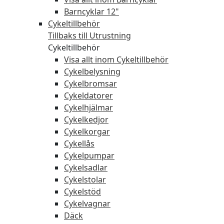
Barncyklar 12"
Cykeltillbehör
Tillbaks till Utrustning
Cykeltillbehör
Visa allt inom Cykeltillbehör
Cykelbelysning
Cykelbromsar
Cykeldatorer
Cykelhjälmar
Cykelkedjor
Cykelkorgar
Cykellås
Cykelpumpar
Cykelsadlar
Cykelstolar
Cykelstöd
Cykelvagnar
Däck