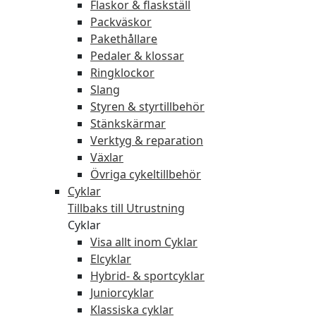
Flaskor & flaskställ
Packväskor
Pakethållare
Pedaler & klossar
Ringklockor
Slang
Styren & styrtillbehör
Stänkskärmar
Verktyg & reparation
Växlar
Övriga cykeltillbehör
Cyklar
Tillbaks till Utrustning
Cyklar
Visa allt inom Cyklar
Elcyklar
Hybrid- & sportcyklar
Juniorcyklar
Klassiska cyklar