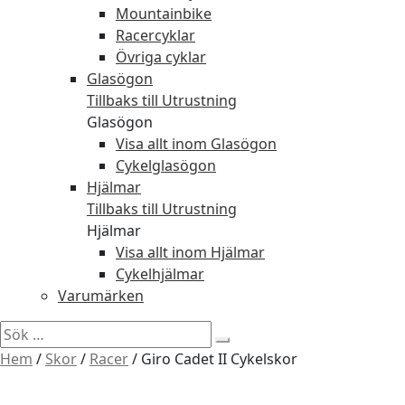
Mountainbike
Racercyklar
Övriga cyklar
Glasögon
Tillbaks till Utrustning
Glasögon
Visa allt inom Glasögon
Cykelglasögon
Hjälmar
Tillbaks till Utrustning
Hjälmar
Visa allt inom Hjälmar
Cykelhjälmar
Varumärken
Sök
efter:
Hem
/
Skor
/
Racer
/
Giro Cadet II Cykelskor