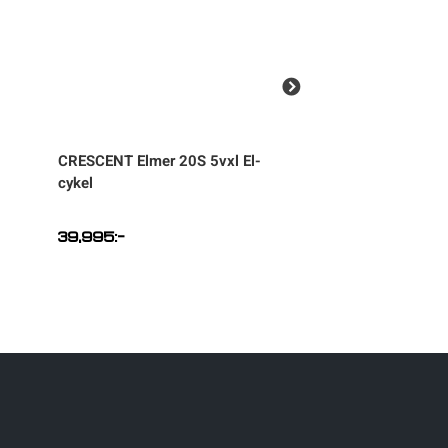
CRESCENT
Elmer 20S 5vxl El-
CRESCENT
Elda 20
cykel
cykel
39,995
:-
34,995
:-