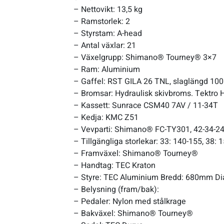
– Nettovikt: 13,5 kg
– Ramstorlek: 2
Verktyg & reparation
– Styrstam: A-head
– Antal växlar: 21
Växlar
– Växelgrupp: Shimano® Tourney® 3×7
– Ram: Aluminium
– Gaffel: RST GILA 26 TNL, slaglängd 1
Övriga cykeltillbehör
– Bromsar: Hydraulisk skivbroms. Tektro
– Kassett: Sunrace CSM40 7AV / 11-34T
– Kedja: KMC Z51
– Vevparti: Shimano® FC-TY301, 42-34-
– Tillgängliga storlekar: 33: 140-155, 38: 
– Framväxel: Shimano® Tourney®
– Handtag: TEC Kraton
– Styre: TEC Aluminium Bredd: 680mm D
– Belysning (fram/bak):
– Pedaler: Nylon med stålkrage
– Bakväxel: Shimano® Tourney®