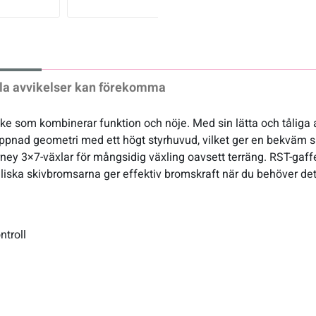
xt
la avvikelser kan förekomma
e som kombinerar funktion och nöje. Med sin lätta och tåliga
nad geometri med ett högt styrhuvud, vilket ger en bekväm sitts
ey 3×7-växlar för mångsidig växling oavsett terräng. RST-gaf
uliska skivbromsarna ger effektiv bromskraft när du behöver det
ntroll