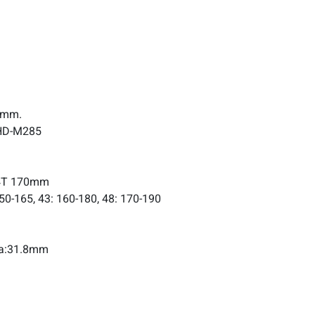
00mm.
 HD-M285
24T 170mm
150-165, 43: 160-180, 48: 170-190
ia:31.8mm