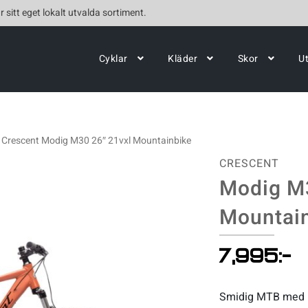
r sitt eget lokalt utvalda sortiment.
Cyklar
Kläder
Skor
U
Crescent Modig M30 26″ 21vxl Mountainbike
CRESCENT
Modig M3
Mountai
7,995
:-
Smidig MTB med lä