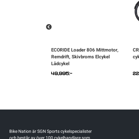
ist 5-Växlad Elcykel
ECORIDE
Loader 806 Mittmotor,
CR
Remdrift, Skivbroms Elcykel
cy
Lådcykel
49,995
:-
22
Bike Nation
är SGN Sports cykelspecialister
och består av över 100 cykelhandlare som