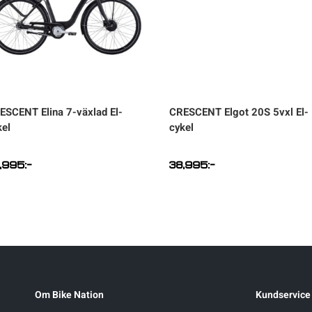
ESCENT
Elina 7-växlad El-
CRESCENT
Elgot 20S 5vxl El-
kel
cykel
,995
:-
38,995
:-
Om Bike Nation
Kundservice