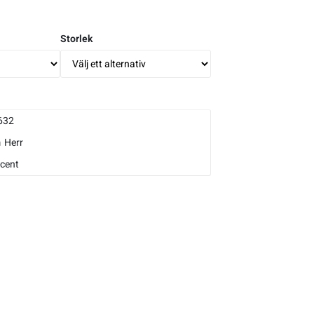
Storlek
632
m
Herr
cent