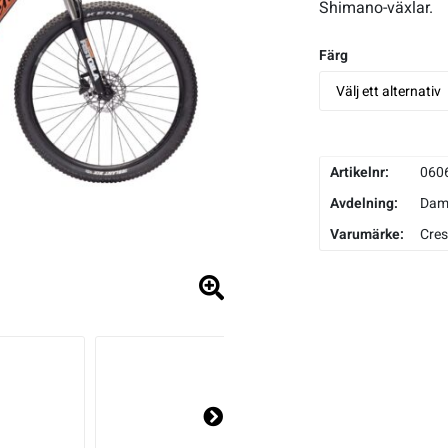
Shimano-växlar.
Färg
Artikelnr:
060
Avdelning:
Da
Varumärke:
Cres
Ne