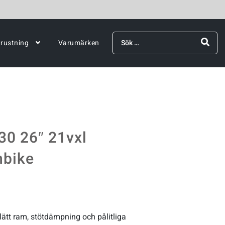
Sök
trustning
Varumärken
efter:
0 26″ 21vxl
nbike
tt ram, stötdämpning och pålitliga