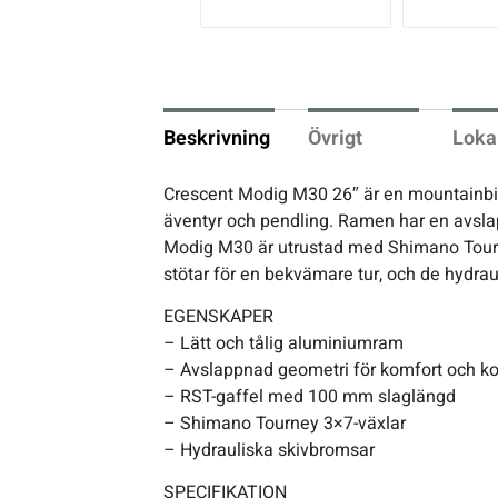
vio
us
Flaskor & flaskställ
Packväskor
Beskrivning
Övrigt
Loka
Pakethållare
Crescent Modig M30 26″ är en mountainbik
äventyr och pendling. Ramen har en avslapp
Pedaler & klossar
Modig M30 är utrustad med Shimano Tourn
stötar för en bekvämare tur, och de hydra
Ringklockor
EGENSKAPER
– Lätt och tålig aluminiumram
Slang
– Avslappnad geometri för komfort och ko
– RST-gaffel med 100 mm slaglängd
– Shimano Tourney 3×7-växlar
Styren & styrtillbehör
– Hydrauliska skivbromsar
Stänkskärmar
SPECIFIKATION