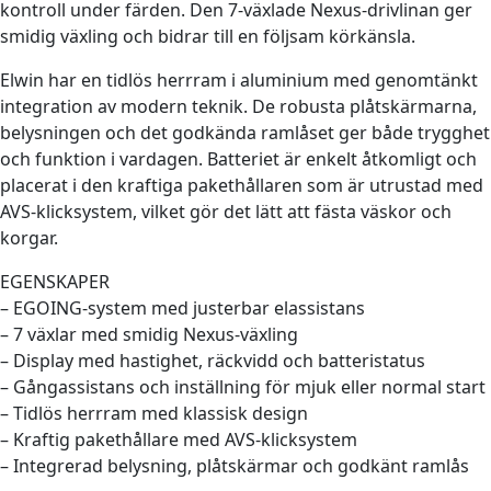
kontroll under färden. Den 7-växlade Nexus-drivlinan ger
smidig växling och bidrar till en följsam körkänsla.
Elwin har en tidlös herrram i aluminium med genomtänkt
integration av modern teknik. De robusta plåtskärmarna,
belysningen och det godkända ramlåset ger både trygghet
och funktion i vardagen. Batteriet är enkelt åtkomligt och
placerat i den kraftiga pakethållaren som är utrustad med
AVS-klicksystem, vilket gör det lätt att fästa väskor och
korgar.
EGENSKAPER
– EGOING-system med justerbar elassistans
– 7 växlar med smidig Nexus-växling
– Display med hastighet, räckvidd och batteristatus
– Gångassistans och inställning för mjuk eller normal start
– Tidlös herrram med klassisk design
– Kraftig pakethållare med AVS-klicksystem
– Integrerad belysning, plåtskärmar och godkänt ramlås