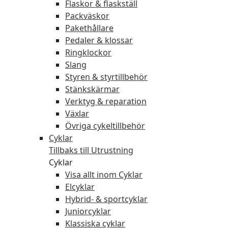
Flaskor & flaskställ
Packväskor
Pakethållare
Pedaler & klossar
Ringklockor
Slang
Styren & styrtillbehör
Stänkskärmar
Verktyg & reparation
Växlar
Övriga cykeltillbehör
Cyklar
Tillbaks till Utrustning
Cyklar
Visa allt inom Cyklar
Elcyklar
Hybrid- & sportcyklar
Juniorcyklar
Klassiska cyklar