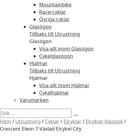
Mountainbike
Racercyklar
Övriga cyklar
Glasögon
Tillbaks till Utrustning
Glasögon
Visa allt inom Glasögon
Cykelglasögon
Hjälmar
Tillbaks till Utrustning
Hjälmar
Visa allt inom Hjälmar
Cykelhjälmar
Varumärken
Sök
efter:
Hem
/
Utrustning
/
Cyklar
/
Elcyklar
/
Elcyklar Klassisk
/
Crescent Elwin 7-Växlad Elcykel City