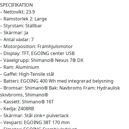
SPECIFIKATION
– Nettovikt: 23.9
– Ramstorlek 2: Large
– Styrstam: Ställbar
– Skärmar: Ja
– Antal växlar: 7
– Motorposition: Framhjulsmotor
– Display: TFT, EGOING center USB
– Växelgrupp: Shimano® Nexus 7® DX
– Ram: Aluminium
– Gaffel: High-Tensile stål
– Batteri: EGOING 400 Wh med integrerad belysning
– Bromsar: Shimano® Bak: Navbroms Fram: Hydraulisk
skivbroms, Shimano®
– Kassett: Shimano® 16T
– Kedja: Z408RB
– Skärmar: Stål zink+ pulverlack
– Vevparti: EGOING 38T 170 mm