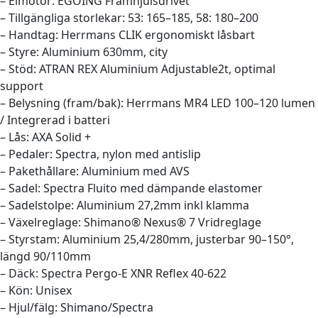
– Elmotor: EGOING Framhjulsdrivet
– Tillgängliga storlekar: 53: 165–185, 58: 180–200
– Handtag: Herrmans CLIK ergonomiskt låsbart
– Styre: Aluminium 630mm, city
– Stöd: ATRAN REX Aluminium Adjustable2t, optimal
support
– Belysning (fram/bak): Herrmans MR4 LED 100–120 lumen
/ Integrerad i batteri
– Lås: AXA Solid +
– Pedaler: Spectra, nylon med antislip
– Pakethållare: Aluminium med AVS
– Sadel: Spectra Fluito med dämpande elastomer
– Sadelstolpe: Aluminium 27,2mm inkl klamma
– Växelreglage: Shimano® Nexus® 7 Vridreglage
– Styrstam: Aluminium 25,4/280mm, justerbar 90–150°,
längd 90/110mm
– Däck: Spectra Pergo-E XNR Reflex 40-622
– Kön: Unisex
– Hjul/fälg: Shimano/Spectra