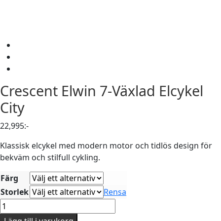
Crescent
Elwin 7-Växlad Elcykel
City
22,995
:-
Klassisk elcykel med modern motor och tidlös design för
bekväm och stilfull cykling.
Färg
Storlek
Rensa
Crescent
Elwin
Lägg till i varukorg