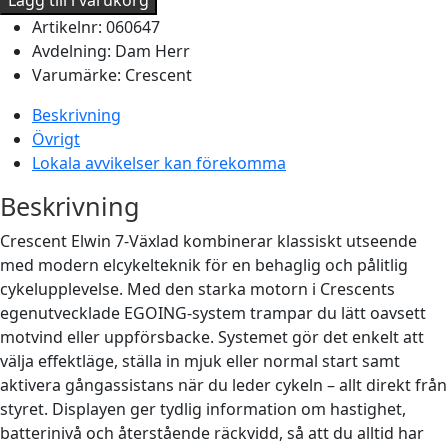
7-
Artikelnr:
060647
Växlad
Avdelning:
Dam
Herr
Elcykel
Varumärke:
Crescent
City
mängd
Beskrivning
Övrigt
Lokala avvikelser kan förekomma
Beskrivning
Crescent Elwin 7-Växlad kombinerar klassiskt utseende
med modern elcykelteknik för en behaglig och pålitlig
cykelupplevelse. Med den starka motorn i Crescents
egenutvecklade EGOING-system trampar du lätt oavsett
motvind eller uppförsbacke. Systemet gör det enkelt att
välja effektläge, ställa in mjuk eller normal start samt
aktivera gångassistans när du leder cykeln – allt direkt från
styret. Displayen ger tydlig information om hastighet,
batterinivå och återstående räckvidd, så att du alltid har