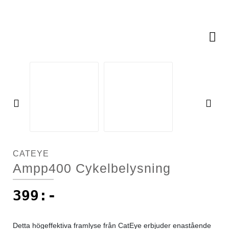
Racercyklar
Cykelkorgar
Racercyklar
Övriga cyklar
Cykellås
Övriga cyklar
Cykelpumpar
Cykelsadlar
Pre
Ne
vio
xt
Cykelstolar
us
CATEYE
Cykelstöd
Ampp400 Cykelbelysning
Cykelvagnar
399
:-
Däck
Detta högeffektiva framlyse från CatEye erbjuder enastående