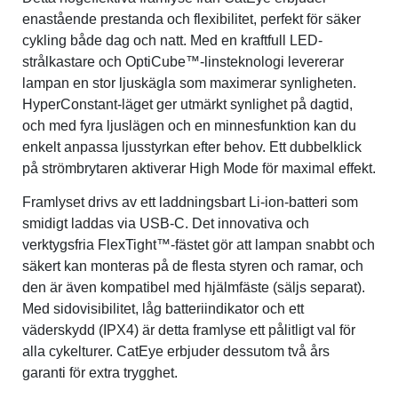
enastående prestanda och flexibilitet, perfekt för säker
cykling både dag och natt. Med en kraftfull LED-
Verktyg & reparation
strålkastare och OptiCube™-linsteknologi levererar
lampan en stor ljuskägla som maximerar synligheten.
Växlar
HyperConstant-läget ger utmärkt synlighet på dagtid,
och med fyra ljuslägen och en minnesfunktion kan du
enkelt anpassa ljusstyrkan efter behov. Ett dubbelklick
Övriga cykeltillbehör
på strömbrytaren aktiverar High Mode för maximal effekt.
Framlyset drivs av ett laddningsbart Li-ion-batteri som
smidigt laddas via USB-C. Det innovativa och
verktygsfria FlexTight™-fästet gör att lampan snabbt och
säkert kan monteras på de flesta styren och ramar, och
den är även kompatibel med hjälmfäste (säljs separat).
Med sidovisibilitet, låg batteriindikator och ett
väderskydd (IPX4) är detta framlyse ett pålitligt val för
alla cykelturer. CatEye erbjuder dessutom två års
garanti för extra trygghet.