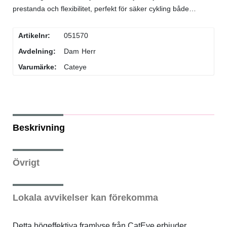
prestanda och flexibilitet, perfekt för säker cykling både…
Flaskor & flaskställ
Artikelnr:
051570
Packväskor
Avdelning:
Dam
Herr
Varumärke:
Cateye
Pakethållare
Pedaler & klossar
Beskrivning
Ringklockor
Övrigt
Slang
Styren & styrtillbehör
Lokala avvikelser kan förekomma
Stänkskärmar
Detta högeffektiva framlyse från CatEye erbjuder