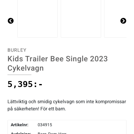
Pre
Ne
vio
xt
us
BURLEY
Kids Trailer Bee Single 2023
Cykelvagn
5,395
:-
Lättviktig och smidig cykelvagn som inte kompromissar
på säkerheten! För ett barn.
Artikelnr:
034915