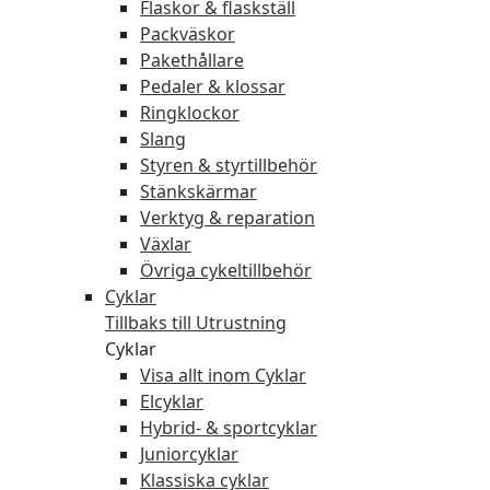
Flaskor & flaskställ
Packväskor
Pakethållare
Pedaler & klossar
Ringklockor
Slang
Styren & styrtillbehör
Stänkskärmar
Verktyg & reparation
Växlar
Övriga cykeltillbehör
Cyklar
Tillbaks till Utrustning
Cyklar
Visa allt inom Cyklar
Elcyklar
Hybrid- & sportcyklar
Juniorcyklar
Klassiska cyklar