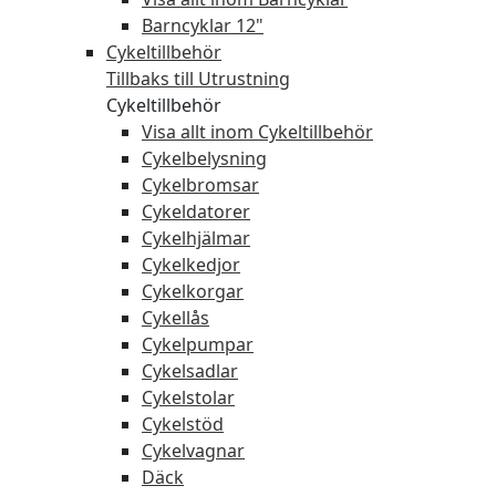
Barncyklar 12"
Cykeltillbehör
Tillbaks till Utrustning
Cykeltillbehör
Visa allt inom Cykeltillbehör
Cykelbelysning
Cykelbromsar
Cykeldatorer
Cykelhjälmar
Cykelkedjor
Cykelkorgar
Cykellås
Cykelpumpar
Cykelsadlar
Cykelstolar
Cykelstöd
Cykelvagnar
Däck