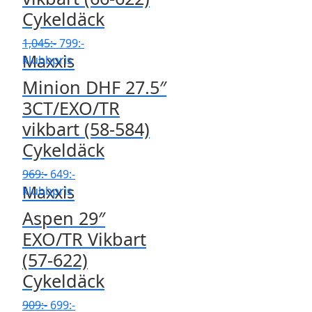
Cykeldäck
Det
Det
1,045
:-
799
:-
Maxxis
ursprungliga
nuvarande
klubbpris
priset
priset
Minion DHF 27.5″
var:
är:
3CT/EXO/TR
1,045:-.
799:-.
vikbart (58-584)
Cykeldäck
Det
Det
969
:-
649
:-
Maxxis
ursprungliga
nuvarande
klubbpris
priset
priset
Aspen 29″
var:
är:
EXO/TR Vikbart
969:-.
649:-.
(57-622)
Cykeldäck
Det
Det
909
:-
699
:-