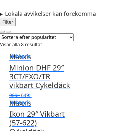
Lokala avvikelser kan förekomma
Filter
Visar alla 8 resultat
Maxxis
klubbpris
Minion DHF 29″
3CT/EXO/TR
vikbart Cykeldäck
Det
Det
969
:-
649
:-
Maxxis
ursprungliga
nuvarande
klubbpris
priset
priset
Ikon 29″ Vikbart
var:
är:
(57-622)
969:-.
649:-.