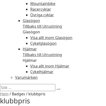
Mountainbike
Racercyklar
Övriga cyklar
Glasögon
Tillbaks till Utrustning
Glasögon
Visa allt inom Glasögon
Cykelglasögon
Hjälmar
Tillbaks till Utrustning
Hjälmar
Visa allt inom Hjälmar
Cykelhjälmar
Varumärken
Sök
efter:
Hem
/
Badges
/
klubbpris
klubbpris