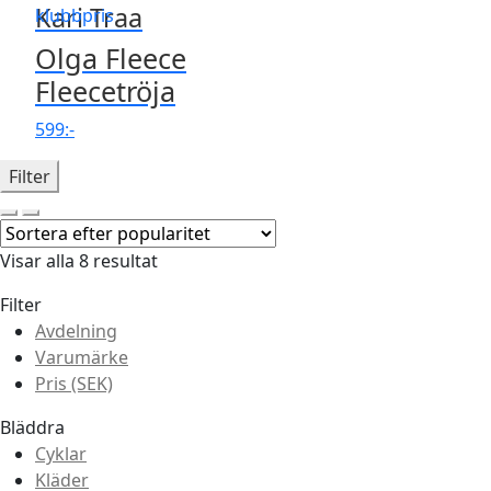
Kari Traa
ursprungliga
nuvarande
klubbpris
priset
priset
Olga Fleece
var:
är:
Fleecetröja
909:-.
699:-.
599
:-
Filter
Visar alla 8 resultat
Filter
Avdelning
Varumärke
Pris (SEK)
Bläddra
Cyklar
Kläder