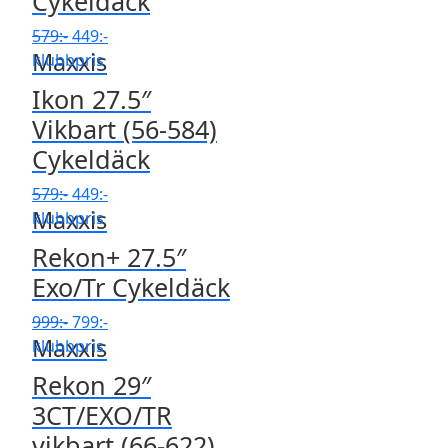
Cykeldäck
Det
Det
579
:-
449
:-
Maxxis
ursprungliga
nuvarande
klubbpris
priset
priset
Ikon 27.5″
var:
är:
Vikbart (56-584)
579:-.
449:-.
Cykeldäck
Det
Det
579
:-
449
:-
Maxxis
ursprungliga
nuvarande
klubbpris
priset
priset
Rekon+ 27.5″
var:
är:
Exo/Tr Cykeldäck
579:-.
449:-.
Det
Det
999
:-
799
:-
Maxxis
ursprungliga
nuvarande
klubbpris
priset
priset
Rekon 29″
var:
är:
3CT/EXO/TR
999:-.
799:-.
vikbart (66-622)