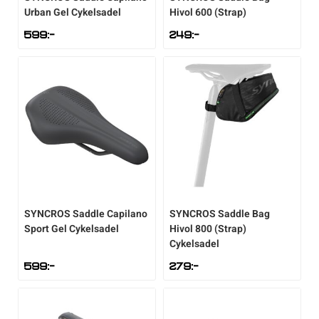
Urban Gel Cykelsadel
Hivol 600 (Strap)
Verktyg & reparation
599
:-
249
:-
Växlar
Övriga cykeltillbehör
SYNCROS
Saddle Capilano
SYNCROS
Saddle Bag
Sport Gel Cykelsadel
Hivol 800 (Strap)
Cykelsadel
599
:-
279
:-