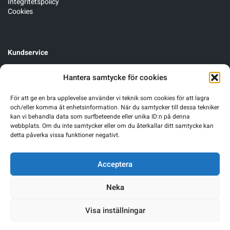
Integritetspolicy
Cookies
Kundservice
Cykelservice
Hantera samtycke för cookies
Förmånscykel
Byten, öppet köp & garanti
För att ge en bra upplevelse använder vi teknik som cookies för att lagra
och/eller komma åt enhetsinformation. När du samtycker till dessa tekniker
kan vi behandla data som surfbeteende eller unika ID:n på denna
webbplats. Om du inte samtycker eller om du återkallar ditt samtycke kan
detta påverka vissa funktioner negativt.
Acceptera
Neka
Visa inställningar
Warning
: Undefined array key 0 in
/home/sgnbn/public_html/wp-