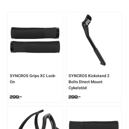
Racercyklar
Cykelkorgar
Racercyklar
Övriga cyklar
Cykellås
Övriga cyklar
Cykelpumpar
Cykelsadlar
Cykelstolar
SYNCROS
Grips XC Lock-
SYNCROS
Kickstand 2
On
Bolts Direct Mount
Cykelstöd
Cykelstöd
299
:-
299
:-
Cykelvagnar
Däck