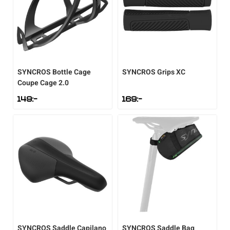
Flaskor & flaskställ
Packväskor
SYNCROS
Bottle Cage
SYNCROS
Grips XC
Pakethållare
Coupe Cage 2.0
149
:-
169
:-
Pedaler & klossar
Ringklockor
Slang
Styren & styrtillbehör
Stänkskärmar
SYNCROS
Saddle Capilano
SYNCROS
Saddle Bag